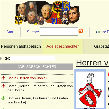
Blücher (Herren, Grafen und Fürsten von
Blücher)
Blumenthal (Herren, Freiherren,
Reichsgrafen und Grafen von Blumenthal)
Bocholtz (von Bocholtz-Meschede,
Bocholtz-Asseburg), Herren, Freiherren
Start
Suche:
an:
D
und Grafen
Bodelschwingh (Herren und Freiherren
von Bodelschwingh)
Personen alphabetisch
Adelsgeschlechter
Grabstät
Bodendiek (Bodendieck), Herren von
Bodendiek
Filter:
Herren v
Börstel (Boerstel), Herren, auch
ADELSGESCHLECHTER
Freiherren von Börstel
Bonin (Herren von Bonin)
Borch (Herren, Freiherren und Grafen von
der Borch)
Borcke (Herren, Freiherren und Grafen
von Borcke)