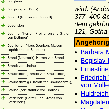
Borghese
wird. (Ande
Borgia (span. Borja)
377, 400 &c
Borstell (Herren von Borstell)
dem gekrönt
Bosoniden
121, Gotha.
Bothmer (Herren, Freiherren und Grafen
von Bothmer)
Angehörig
Bourbonen (Haus Bourbon, Maison
capétienne de Bourbon)
Barbara 
Brand (Neumark), Herren von Brand
Bogislav 
Brandt von Lindau
Ernestine
Brauchitsch (Familie von Brauchitsch)
Friedrich
Braunschweig (Herren von Braunschweig)
von Mölle
Brause (Adelsfamilie von Brause)
Huldreich
Brederode (Herren und Grafen von
Magdalen
Brederode)