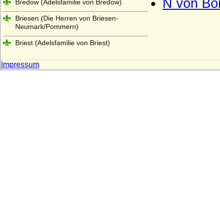
N von Bo
Bredow (Adelsfamilie von Bredow)
Briesen (Die Herren von Briesen-
Neumark/Pommern)
Briest (Adelsfamilie von Briest)
Brockdorff
Impressum
Bröcker (Broecker), Herren von Bröcker)
Broel-Plater, Herren und Grafen von dem
Broel genannt Plater
Brunonen
Buddenbrock (Herren und Freiherren von
Buddenbrock)
Bülow (Herren, Freiherren, Grafen und
Fürsten von Bülow)
Bünau (Herren und Reichsgrafen von
Bünau)
Burchardinger, französische
(Bourchardides)