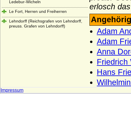
Ledebur-Wicheln
erlosch da
Le Fort, Herren und Freiherren
Angehörig
Lehndorff (Reichsgrafen von Lehndorff,
preuss. Grafen von Lehndorff)
Adam And
Lehwaldt (Herren von Lehwaldt)
Adam Fri
Lengheim (Freiherren und Grafen von
Anna Dor
Lengheim)
Lepel (Freiherren und Grafen von Lepel)
Friedrich
Leslie (Adelsfamilie Leslie, Clan Leslie,
Hans Frie
Grafen von Leslie)
Wilhelmi
Lestwitz (Herren und Freiherren von
Lestwitz)
Impressum
Lettow-Vorbeck
Levetzow (Herren, Freiherren und Grafen
von Levetzow)
Leyen - Herren, Reichsfreiherren,
Reichsgrafen und Fürsten von der Leyen