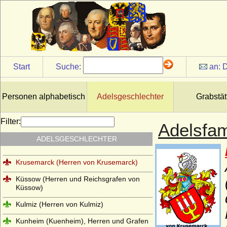
Köller (Adelsfamilie von Köller)
Königsegg (Freiherren und Grafen von
Königsegg)
Königsmarck
Koppelow (Herren von Koppelow)
Start
Suche:
an:
D
Korff (von Korff gen. Schmising, von Korff
gen. Schmising-Kerssenbrock)
Personen alphabetisch
Adelsgeschlechter
Grabstät
Kottwitz (Herren und Freiherren von
Kottwitz)
Filter:
Adelsfam
Krockow, Herren und preußische Grafen
ADELSGESCHLECHTER
Kröcher (Herren von Kröcher)
Krusemarck (Herren von Krusemarck)
Küssow (Herren und Reichsgrafen von
Küssow)
Kulmiz (Herren von Kulmiz)
Kunheim (Kuenheim), Herren und Grafen