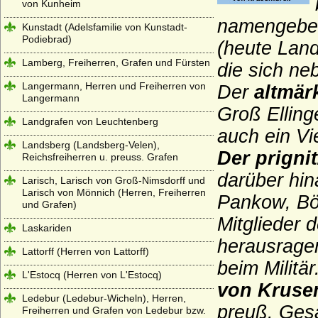
von Kunheim
namengeben
Kunstadt (Adelsfamilie von Kunstadt-
Podiebrad)
(heute Land
Lamberg, Freiherren, Grafen und Fürsten
die sich ne
Langermann, Herren und Freiherren von
Der
altmär
Langermann
Groß Elling
Landgrafen von Leuchtenberg
auch ein Vi
Landsberg (Landsberg-Velen),
Der prigni
Reichsfreiherren u. preuss. Grafen
darüber hin
Larisch, Larisch von Groß-Nimsdorff und
Larisch von Mönnich (Herren, Freiherren
Pankow, Böl
und Grafen)
Mitglieder 
Laskariden
herausragen
Lattorff (Herren von Lattorff)
beim Militä
L'Estocq (Herren von L'Estocq)
von Kruse
Ledebur (Ledebur-Wicheln), Herren,
preuß. Gesa
Freiherren und Grafen von Ledebur bzw.