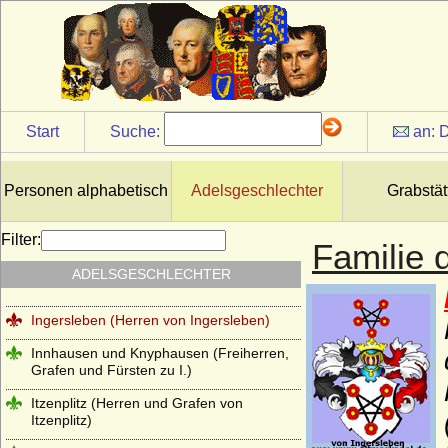
Holstein (Adelsfamilie von Holstein)
Hompesch (Freiherren, Reichsgrafen und
preußische Grafen von Hompesch)
Horn (Herren von Horn), preuss. Briefadel
1772
Start
Suche:
an:
D
Horn (Herren von Horn), preuss. Briefadel
1865
Personen alphabetisch
Adelsgeschlechter
Grabstät
Howard (House of Howard)
Hoym (Herren Reichsfreiherren,
Filter:
Familie 
Reichsgrafen und Grafen)
ADELSGESCHLECHTER
Ilow
Ingersleben (Herren von Ingersleben)
Innhausen und Knyphausen (Freiherren,
Grafen und Fürsten zu I.)
Itzenplitz (Herren und Grafen von
Itzenplitz)