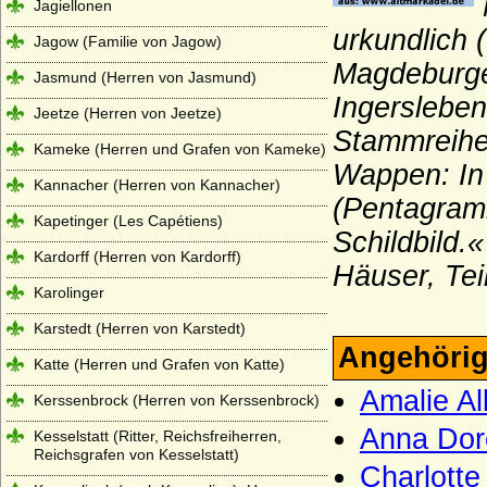
Jagiellonen
urkundlich 
Jagow (Familie von Jagow)
Magdeburgen
Jasmund (Herren von Jasmund)
Ingersleben
Jeetze (Herren von Jeetze)
Stammreihe 
Kameke (Herren und Grafen von Kameke)
Wappen: In 
Kannacher (Herren von Kannacher)
(Pentagram
Kapetinger (Les Capétiens)
Schildbild
Kardorff (Herren von Kardorff)
Häuser, Tei
Karolinger
Karstedt (Herren von Karstedt)
Angehörig
Katte (Herren und Grafen von Katte)
Amalie Al
Kerssenbrock (Herren von Kerssenbrock)
Anna Dor
Kesselstatt (Ritter, Reichsfreiherren,
Reichsgrafen von Kesselstatt)
Charlotte