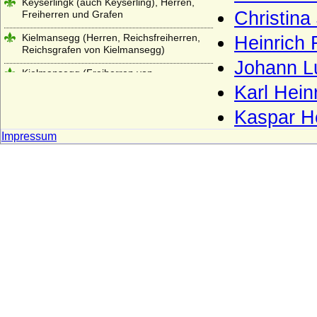
Keyserlingk (auch Keyserling), Herren,
Christina
Freiherren und Grafen
Kielmansegg (Herren, Reichsfreiherren,
Heinrich 
Reichsgrafen von Kielmansegg)
Johann L
Kielmansegg (Freiherren von
Kielmansegg, Österreich)
Karl Hein
Kinsky von Wchinitz und Tettau
Kaspar He
Kirchbach (Herren, Freiherren und Grafen
Impressum
von Kirchbach)
Kleist (Adelsfamilie von Kleist)
Klitzing (Adelsfamilie von Klitzing)
Knesebeck (Herren von dem Knesebeck
und Freiherren v.d.Knesebeck-
Milendonck)
Knigge (Herren und Freiherren Knigge)
Knobelsdorff (Adelsfamilie von
Knobelsdorff)