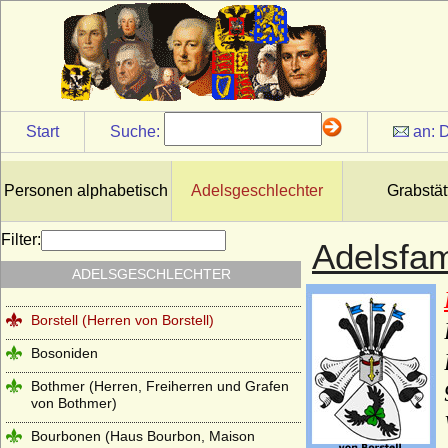
Bodendiek (Bodendieck), Herren von
Bodendiek
Börstel (Boerstel), Herren, auch
Freiherren von Börstel
Bonin (Herren von Bonin)
Start
Suche:
an:
D
Borch (Herren, Freiherren und Grafen von
der Borch)
Personen alphabetisch
Adelsgeschlechter
Grabstät
Borcke (Herren, Freiherren und Grafen
von Borcke)
Filter:
Adelsfam
Borghese
ADELSGESCHLECHTER
Borgia (span. Borja)
Borstell (Herren von Borstell)
Bosoniden
Bothmer (Herren, Freiherren und Grafen
von Bothmer)
Bourbonen (Haus Bourbon, Maison