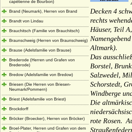
capétienne de Bourbon)
Decken 4 schw
Brand (Neumark), Herren von Brand
rechts wehen
Brandt von Lindau
Häuser, Teil A
Brauchitsch (Familie von Brauchitsch)
Namengebend f
Braunschweig (Herren von Braunschweig)
Altmark).
Brause (Adelsfamilie von Brause)
Das ausschließ
Brederode (Herren und Grafen von
Borstel, Brunk
Brederode)
Salzwedel, Mil
Bredow (Adelsfamilie von Bredow)
Schorstedt, Gr
Briesen (Die Herren von Briesen-
Neumark/Pommern)
Windberge un
Briest (Adelsfamilie von Briest)
Die altmärkisc
Brockdorff
niedersächsis
Bröcker (Broecker), Herren von Bröcker)
rote Rosen. Au
Broel-Plater, Herren und Grafen von dem
Straußenfeder