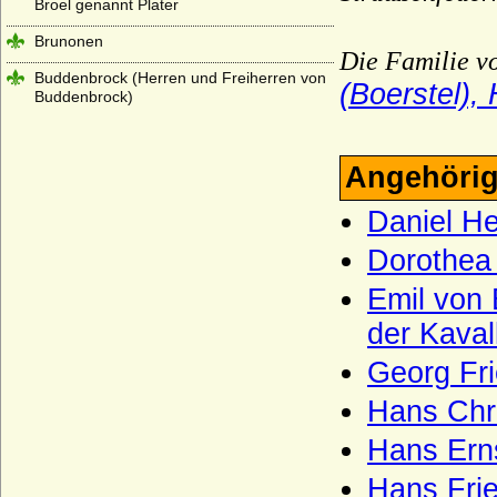
Broel genannt Plater
Brunonen
Die Familie vo
Buddenbrock (Herren und Freiherren von
(Boerstel),
Buddenbrock)
Bülow (Herren, Freiherren, Grafen und
Fürsten von Bülow)
Angehörig
Bünau (Herren und Reichsgrafen von
Bünau)
Daniel He
Burchardinger, französische
Dorothea 
(Bourchardides)
Emil von 
Burchardinger, rätische (Hunfridinger)
der Kaval
Burgsdorff (Herren von Burgsdorff)
Georg Fri
Burgundische Welfen (Rudolfinger, Ältere
Welfen)
Hans Chri
Burkersroda (Herren v. Burkersroda),
Hans Erns
Reichsfrhn. u. Reichsgrfn v. Zech, Grfn v.
Zech-Burkersroda
Hans Frie