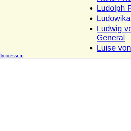
Bussche, von dem
Ludolph F
Buviniden
Ludowika 
Bylandt
Ludwig vo
Callenberg
General
Carnitz (Herren und Grafen von Carnitz)
Luise von
Chlum (Slavata von Chlum und
Koschumberg)
Impressum
Chotek von Chotkowa und Wognin
Christalnigg (Christalnigg von und zu
Gillitzstein)
Colloredo, Freiherren, Grafen und Fürsten
Cornberg (Herren und Freiherren von
Cornberg)
Crailsheim (Creilsheim), Herren,
Reichsfreiherren und Grafen von
Crailsheim