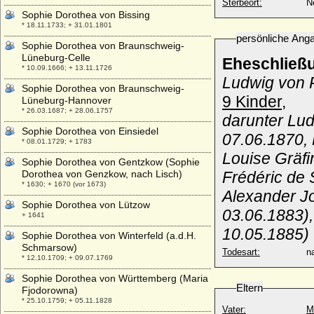
Sterbeort:
N
Sophie Dorothea von Bissing
* 18.11.1733; + 31.01.1801
persönliche Ang
Sophie Dorothea von Braunschweig-
Lüneburg-Celle
Eheschließ
* 10.09.1666; + 13.11.1726
Ludwig von 
Sophie Dorothea von Braunschweig-
9 Kinder,
Lüneburg-Hannover
* 26.03.1687; + 28.06.1757
darunter Lud
Sophie Dorothea von Einsiedel
07.06.1870, 
* 08.01.1729; + 1783
Louise Gräfi
Sophie Dorothea von Gentzkow (Sophie
Dorothea von Genzkow, nach Lisch)
Frédéric de 
* 1630; + 1670 (vor 1673)
Alexander Jo
Sophie Dorothea von Lützow
03.06.1883),
+ 1641
10.05.1885)
Sophie Dorothea von Winterfeld (a.d.H.
Schmarsow)
Todesart:
na
* 12.10.1709; + 09.07.1769
Sophie Dorothea von Württemberg (Maria
Eltern
Fjodorowna)
* 25.10.1759; + 05.11.1828
Vater:
M