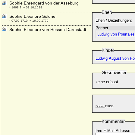
Sophie Ehrengard von der Asseburg
* 1668 ?; + 03.10.1688
Ehen
Sophie Eleonore Söldner
Ehen / Beziehungen:
* 07.09.1710; + 16.09.1779
Partner
Sophie Eleonore von Hessen-Darmstadt
Ludwig von Pourtales
* 07.01.1634; + 07.10.1663
Sophie Eleonore von Sachsen
* 23.11.1609; + 02.06.1671
Kinder
Sophie Eleonore zu Stolberg-Ortenberg
Ludwig August von Pou
* 02.10.1628; + 1675
Sophie Elisabeth Justina von Gundlach
Geschwister
(a.d.H. Rumpshagen)
* 08.06.1751; + 06.03.1830
keine erfasst
Sophie Elisabeth Senff
* 04.02.1710; + 1738
Sophie Elisabeth von Brandenburg
* 01.02.1616; + 16.03.1650
Docnr:
15030
Sophie Elisabeth von Eimbeck
* 17.07.1717; + 10.09.1762
Kommentar
Sophie Elisabeth von Knuth
Ihre E-Mail-Adresse:
+ 1720