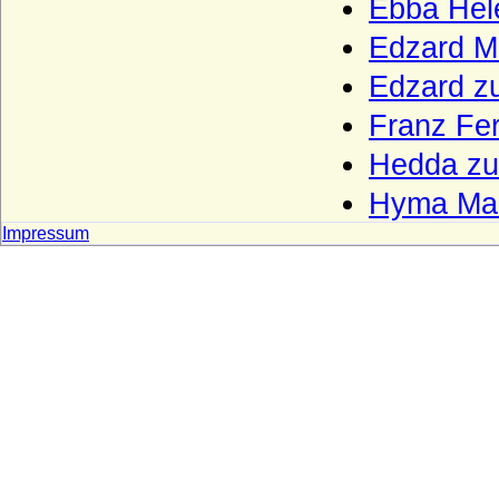
Ebba Hel
von Levetzow)
Edzard M
Leyen - Herren, Reichsfreiherren,
Reichsgrafen und Fürsten von der Leyen
Edzard z
Leyen - Herren und (preuss.) Freiherren
von der Leyen
Franz Fe
Liebenthal (Herren von Liebenthal)
Hedda zu
Linstow (Herren von Linstow)
Hyma Mar
Liudolfinger (Ottonen)
Impressum
Lobkowicz (Herren, Freiherren und
Fürsten von Lobkowicz)
Loë (auch Loe), Herren, Reichsfreiherren,
Reichsgrafen, Grafen von Loë
Löw von und zu Steinfurth
Loss (Herren und Grafen von Loss)
Lubomirski (Fürsten Lubomirski)
Luckner (Herren, Freiherren und Grafen)