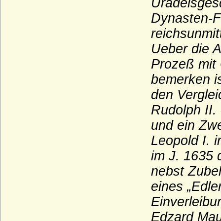
Uradelsgesc
Kulmiz (Herren von Kulmiz)
Dynasten-Fa
Kunheim (Kuenheim), Herren und Grafen
reichsunmi
von Kunheim
Ueber die A
Kunstadt (Adelsfamilie von Kunstadt-
Podiebrad)
Prozeß mit 
Lamberg, Freiherren, Grafen und Fürsten
bemerken is
den Verglei
Langermann, Herren und Freiherren von
Langermann
Rudolph II.
Landgrafen von Leuchtenberg
und ein Zwe
Landsberg (Landsberg-Velen),
Leopold I. 
Reichsfreiherren u. preuss. Grafen
im J. 1635 
Larisch, Larisch von Groß-Nimsdorff und
Larisch von Mönnich (Herren, Freiherren
nebst Zubeh
und Grafen)
eines „Edle
Laskariden
Einverleibu
Lattorff (Herren von Lattorff)
Edzard Mau