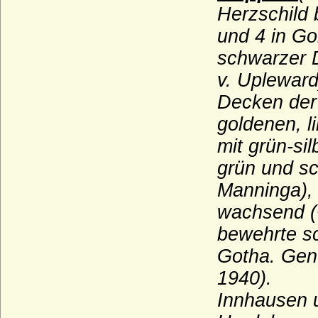
Komnenen
Herzschild 
Konradiner
und 4 in Go
Köller (Adelsfamilie von Köller)
schwarzer D
Königsegg (Freiherren und Grafen von
v. Upleward
Königsegg)
Decken der
Königsmarck
goldenen, 
Koppelow (Herren von Koppelow)
mit grün-si
Korff (von Korff gen. Schmising, von Korff
grün und sc
gen. Schmising-Kerssenbrock)
Manninga), 
Kottwitz (Herren und Freiherren von
Kottwitz)
wachsend (+
Krockow, Herren und preußische Grafen
bewehrte sc
Kröcher (Herren von Kröcher)
Gotha. Gene
Krusemarck (Herren von Krusemarck)
1940).
Innhausen 
Küssow (Herren und Reichsgrafen von
Küssow)