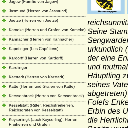
Jagow (Familie von Jagow)
Jasmund (Herren von Jasmund)
Jeetze (Herren von Jeetze)
reichsunmi
Seine Stam
Kameke (Herren und Grafen von Kameke)
Sengwarden,
Kannacher (Herren von Kannacher)
urkundlich 
Kapetinger (Les Capétiens)
der eine En
Kardorff (Herren von Kardorff)
und mutmaßl
Karolinger
Häuptling z
Karstedt (Herren von Karstedt)
seines Vat
Katte (Herren und Grafen von Katte)
abgetreten
Kerssenbrock (Herren von Kerssenbrock)
Folefs Enke
Kesselstatt (Ritter, Reichsfreiherren,
Erbin des U
Reichsgrafen von Kesselstatt)
die Herrlic
Keyserlingk (auch Keyserling), Herren,
Freiherren und Grafen