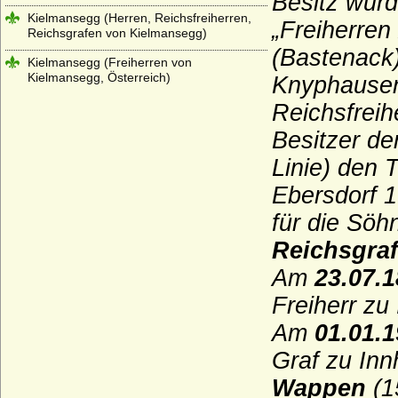
Besitz wurd
Kielmansegg (Herren, Reichsfreiherren,
„Freiherren
Reichsgrafen von Kielmansegg)
(Bastenack)
Kielmansegg (Freiherren von
Kielmansegg, Österreich)
Knyphausen,
Kinsky von Wchinitz und Tettau
Reichsfreih
Besitzer der
Kirchbach (Herren, Freiherren und Grafen
von Kirchbach)
Linie) den 
Kleist (Adelsfamilie von Kleist)
Ebersdorf 1
Klitzing (Adelsfamilie von Klitzing)
für die Söh
Knesebeck (Herren von dem Knesebeck
Reichsgra
und Freiherren v.d.Knesebeck-
Milendonck)
Am
23.07.
Knigge (Herren und Freiherren Knigge)
Freiherr zu
Am
01.01.
Knobelsdorff (Adelsfamilie von
Knobelsdorff)
Graf zu In
Knoblauch (Herren von Knoblauch)
Wappen
(1