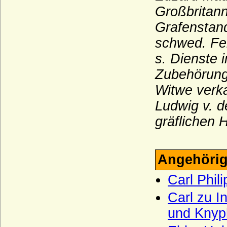
L'Estocq (Herren von L'Estocq)
Großbritan
Ledebur (Ledebur-Wicheln), Herren,
Grafenstand
Freiherren und Grafen von Ledebur bzw.
Ledebur-Wicheln
schwed. Fe
Le Fort, Herren und Freiherren
s. Dienste 
Lehndorff (Reichsgrafen von Lehndorff,
Zubehörunge
preuss. Grafen von Lehndorff)
Witwe verka
Lehwaldt (Herren von Lehwaldt)
Ludwig v. d
Lengheim (Freiherren und Grafen von
gräflichen 
Lengheim)
Lepel (Freiherren und Grafen von Lepel)
Leslie (Adelsfamilie Leslie, Clan Leslie,
Angehörig
Grafen von Leslie)
Carl Phil
Lestwitz (Herren und Freiherren von
Lestwitz)
Carl zu 
Lettow-Vorbeck
und Knyp
Levetzow (Herren, Freiherren und Grafen