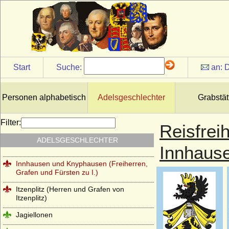
Hompesch (Freiherren, Reichsgrafen und
preußische Grafen von Hompesch)
Horn (Herren von Horn), preuss. Briefadel
1772
Horn (Herren von Horn), preuss. Briefadel
Start
Suche:
an:
D
1865
Howard (House of Howard)
Personen alphabetisch
Adelsgeschlechter
Grabstät
Hoym (Herren Reichsfreiherren,
Reichsgrafen und Grafen)
Filter:
Reisfrei
Ilow
ADELSGESCHLECHTER
Ingersleben (Herren von Ingersleben)
Innhaus
Innhausen und Knyphausen (Freiherren,
Grafen und Fürsten zu I.)
Itzenplitz (Herren und Grafen von
Itzenplitz)
Jagiellonen