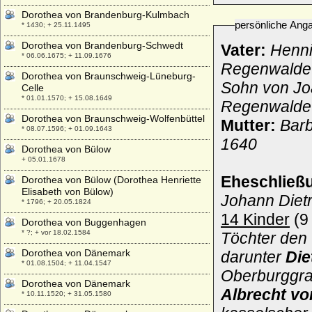
Dorothea von Brandenburg-Kulmbach
persönliche Ang
* 1430; + 25.11.1495
Dorothea von Brandenburg-Schwedt
Vater:
Henni
* 06.06.1675; + 11.09.1676
Regenwalde 
Dorothea von Braunschweig-Lüneburg-
Sohn von Joa
Celle
* 01.01.1570; + 15.08.1649
Regenwalde 
Dorothea von Braunschweig-Wolfenbüttel
Mutter:
Barb
* 08.07.1596; + 01.09.1643
1640
Dorothea von Bülow
+ 05.01.1678
Eheschließ
Dorothea von Bülow (Dorothea Henriette
Elisabeth von Bülow)
Johann Dietr
* 1796; + 20.05.1824
14 Kinder
(9
Dorothea von Buggenhagen
* ?; + vor 18.02.1584
Töchter den 
Dorothea von Dänemark
darunter
Die
* 01.08.1504; + 11.04.1547
Oberburggraf
Dorothea von Dänemark
Albrecht vo
* 10.11.1520; + 31.05.1580