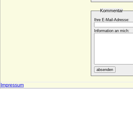
Dorothea von Mansfeld-Arnstein
* 23.03.1561; + 23.02.1594
Kommentar
Dorothea von Manteuffel
Ihre E-Mail-Adresse:
* 11.05.1634; + 01.04.1692
Dorothea von Österreich (Maria Dorothea
Information an mich:
von Österreich)
* 24.06.1867; + 06.04.1932
Dorothea von Packmohr
* keine Daten; + keine Daten
Dorothea von Peccatel
* vor 1476; + vor 1512
absenden
Dorothea von Pilgram
* 1600; + ?
Impressum
Dorothea von Podewils a.d.H. Zietlow
+ 1673
Dorothea von Pommern-Stettin
* 07.02.1528; + 04.06.1558
Dorothea von Regenstein und
Blankenburg
* 06.04.1526; + 19.05.1545
Dorothea von Rhoeden