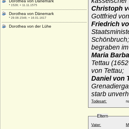
kasselscher
Dorothea von Dänemark
* 1528; + 11.11.1575
Christoph v
Dorothea von Dänemark
Gottfried vo
* 29.08.1546; + 16.01.1617
Friedrich v
Dorothea von der Lühe
Staatsminist
* nicht bekannt; + nicht bekannt
Schönbruch; 
Dorothea von der Schulenburg
* 06.10.1600; + 24.03.1655
begraben im 
Dorothea von Elditten
Maria Barba
* 1434; + 1525
Tettau (165
Dorothea von Flemming (1)
* keine Daten; + keine Daten
von Tettau;
Dorothea von Flemming (2)
Daniel von 
+ 15.10.1692
Grenadiergar
Dorothea von Gadendorp
starb unverh
+ 1562
Todesart:
na
Dorothea von Gansen
* 07.09.1586; + 05.05.1644
Dorothea von Grapendorff
Eltern
* ?; + 30.08.1705
Vater:
M
Dorothea von Hake