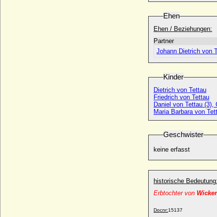
* ?; + 27.10.1620
Ehen
Dorothea von Hessen
* 24.07.1934;
Ehen / Beziehungen:
Dorothea von Holstein-Sonderburg-
Partner
Glücksburg
Johann Dietrich von 
* 29.09.1636; + 06.08.1689
Dorothea von Horn (Dorothea Mathilde
Kinder
Eugenie Rudolfine von Horn)
* 15.08.1854; + 04.12.1905
Dietrich von Tettau
Friedrich von Tettau
Dorothea von Kuenheim (verw. Freifrau
Daniel von Tettau (3),
von Kittlitz)
Maria Barbara von Tet
* keine Daten; + nach 1639
Dorothea von Kunheim (Dorothea von
Geschwister
Kuenheim)
+ vor 1526
keine erfasst
Dorothea von Lothringen
* 24.05.1545; + 02.06.1621
Dorothea von Lützow
historische Bedeutung
* um 1495; + 1556
Erbtochter von
Wicke
Dorothea von Lützow
* 25.12.1543; + 19.03.1615
Docnr:
15137