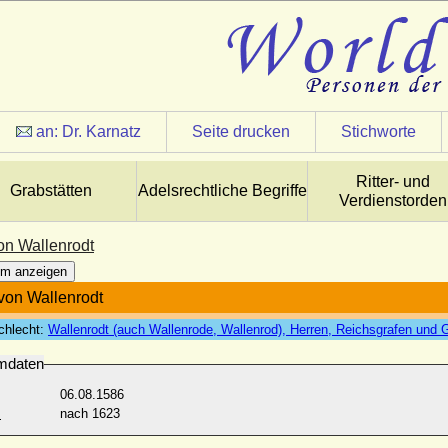
an:
Dr. Karnatz
Seite drucken
Stichworte
Ritter- und
Grabstätten
Adelsrechtliche Begriffe
Verdienstorden
von Wallenrodt
m anzeigen
 von Wallenrodt
chlecht:
Wallenrodt (auch Wallenrode, Wallenrod), Herren, Reichsgrafen und 
mdaten
06.08.1586
:
nach 1623