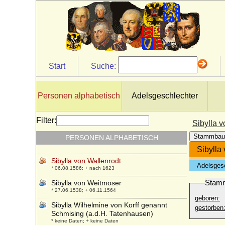
* 28.08.1996;
Sibila de Fortia
* 1350; + 25.11.1406
Sibilla Steck (Sibilla Stecke, Belie Stecke)
* keine Daten;
Sibyl Corbet (Lady Sybilla Corbet of
Start
Suche:
Alcester)
* 1077; + 1157
Sibylla Maria von Sachsen-Merseburg
Personen alphabetisch
Adelsgeschlechter
* 28.10.1667; + 09.01.1693
Sibylla von Anhalt
Filter:
Sibylla 
* 28.09.1564; + 16.11.1614
Stammbau
PERSONEN ALPHABETISCH
Sibylla von Sachsen
* 02.05.1515; + 18.07.1592
Sibylla
Sibylla von Wallenrodt
Adelsges
* 06.08.1586; + nach 1623
Stam
Sibylla von Weitmoser
* 27.06.1538; + 06.11.1564
geboren:
Sibylla Wilhelmine von Korff genannt
gestorben
Schmising (a.d.H. Tatenhausen)
* keine Daten; + keine Daten