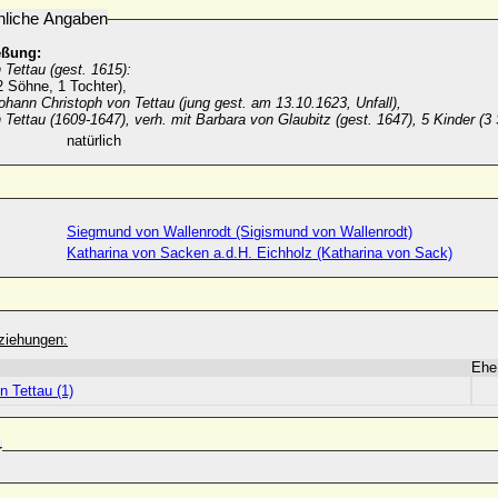
nliche Angaben
eßung:
 Tettau (gest. 1615):
 Söhne, 1 Tochter),
ohann Christoph von Tettau (jung gest. am 13.10.1623, Unfall),
 Tettau (1609-1647), verh. mit Barbara von Glaubitz (gest. 1647), 5 Kinder (3 
natürlich
Siegmund von Wallenrodt (Sigismund von Wallenrodt)
Katharina von Sacken a.d.H. Eichholz (Katharina von Sack)
ziehungen:
Ehe
n Tettau (1)
r