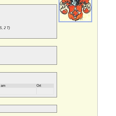
S, 2 T)
 am
Ort