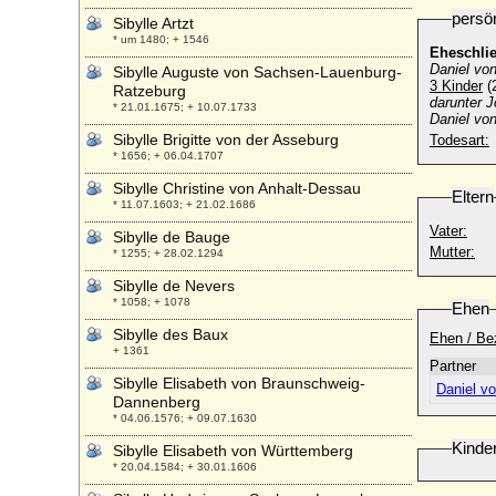
persö
Sibylle Artzt
* um 1480; + 1546
Eheschli
Daniel von
Sibylle Auguste von Sachsen-Lauenburg-
3 Kinder
(2
Ratzeburg
darunter J
* 21.01.1675; + 10.07.1733
Daniel von
Sibylle Brigitte von der Asseburg
Todesart:
* 1656; + 06.04.1707
Sibylle Christine von Anhalt-Dessau
Eltern
* 11.07.1603; + 21.02.1686
Vater:
Sibylle de Bauge
Mutter:
* 1255; + 28.02.1294
Sibylle de Nevers
* 1058; + 1078
Ehen
Sibylle des Baux
Ehen / Be
+ 1361
Partner
Sibylle Elisabeth von Braunschweig-
Daniel vo
Dannenberg
* 04.06.1576; + 09.07.1630
Kinde
Sibylle Elisabeth von Württemberg
* 20.04.1584; + 30.01.1606