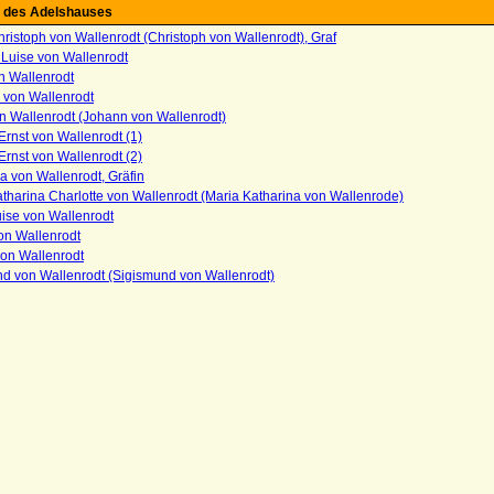
 des Adelshauses
istoph von Wallenrodt (Christoph von Wallenrodt), Graf
 Luise von Wallenrodt
n Wallenrodt
d von Wallenrodt
n Wallenrodt (Johann von Wallenrodt)
rnst von Wallenrodt (1)
rnst von Wallenrodt (2)
a von Wallenrodt, Gräfin
tharina Charlotte von Wallenrodt (Maria Katharina von Wallenrode)
ise von Wallenrodt
on Wallenrodt
von Wallenrodt
d von Wallenrodt (Sigismund von Wallenrodt)