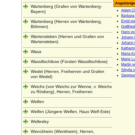
Angehörige
Wartenberg (Grafen von Wartenberg-
Adam Chr
Bayern)
Barbara
Wartenberg (Herren von Wartenberg,
Ernst vo
Böhmen)
Gottfrie
Hans vo
Wartensleben (Herren und Grafen von
Johann E
Wartensleben)
Johann E
Katharin
Wasa
Maria Ka
Marie Lu
Wassiltschikow (Fürsten Wassiltschikow)
Martin v
Sibylla 
Wedel (Herren, Freiherren und Grafen
Siegmun
von Wedel)
Weichs (von Weichs zur Wenne, v. Weichs
zu Rösberg), Herren, Freiherren
Welfen
Welfen (Jüngere Welfen, Haus Welf-Este)
Wellesley
Wenckheim (Wenkheim), Herren,