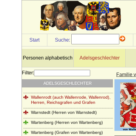
Vintzelberg
Vitzthum von Eckstädt
Voß (von Voss), Herren und Grafen
Wahlen-Jürgass (Herren von Wahlen-
Jürgass)
Start
Suche:
Waldbott von Bassenheim (Herren,
Freiherren und Grafen Waldbott von
Bassenheim)
Personen alphabetisch
Adelsgeschlechter
Waldemare (Haus Estridsson)
Filter:
Familie 
Waldow (Herren von Waldow)
ADELSGESCHLECHTER
Waldstein (Vald?tejn)
Wallenrodt (auch Wallenrode, Wallenrod),
Herren, Reichsgrafen und Grafen
Warnstedt (Herren von Warnstedt)
Wartenberg (Herren von Wartenberg)
Wartenberg (Grafen von Wartenberg)