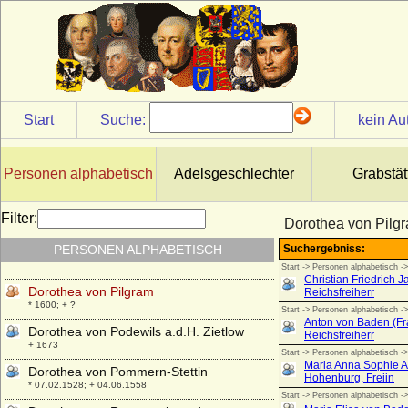
* um 1495; + 1556
Dorothea von Lützow
* 25.12.1543; + 19.03.1615
Dorothea von Mansfeld-Arnstein
* 23.03.1561; + 23.02.1594
Dorothea von Manteuffel
Start
Suche:
kein Au
* 11.05.1634; + 01.04.1692
Dorothea von Österreich (Maria Dorothea
von Österreich)
Personen alphabetisch
Adelsgeschlechter
Grabstät
* 24.06.1867; + 06.04.1932
Dorothea von Packmohr
Filter:
Dorothea von Pilg
* keine Daten; + keine Daten
PERSONEN ALPHABETISCH
Dorothea von Peccatel
* vor 1476; + vor 1512
Dorothea von Pilgram
* 1600; + ?
Dorothea von Podewils a.d.H. Zietlow
+ 1673
Dorothea von Pommern-Stettin
* 07.02.1528; + 04.06.1558