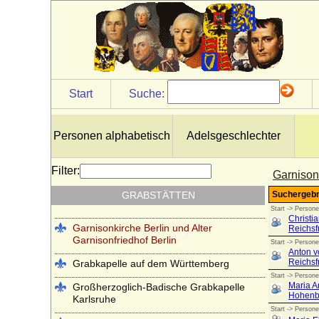
Start
Suche:
Antikentempel im Park Sanssouci
Basilica di San Lorenzo in Florenz
Personen alphabetisch
Adelsgeschlechter
(Cappelle Medicee)
Cirksena-Mausoleum in Aurich
Filter:
Garnison
Erlöserkirche Hedingen im Kloster
GRABSTÄTTEN
Hedingen
Garnisonkirche Berlin und Alter
Garnisonfriedhof Berlin
Grabkapelle auf dem Württemberg
Großherzoglich-Badische Grabkapelle
Karlsruhe