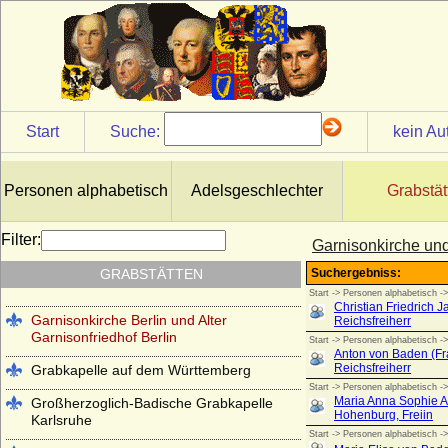
Start
Suche:
kein Au
Antikentempel im Park Sanssouci
Basilica di San Lorenzo in Florenz
Personen alphabetisch
Adelsgeschlechter
Grabstät
(Cappelle Medicee)
Cirksena-Mausoleum in Aurich
Filter:
Garnisonkirche und
Erlöserkirche Hedingen im Kloster
GRABSTÄTTEN
Hedingen
Garnisonkirche Berlin und Alter
Garnisonfriedhof Berlin
Grabkapelle auf dem Württemberg
Großherzoglich-Badische Grabkapelle
Karlsruhe