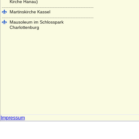
Kirche Hanau)
Martinskirche Kassel
Mausoleum im Schlosspark
Charlottenburg
Mausoleum im Schlosspark Rumpenheim
(Offenbach a.M.)
Mausoleum Stadthagen
Parkfriedhof Meiningen
Schelfkirche Schwerin (St. Nikolai-Kirche
zu Schwerin)
Schlosskirche (Hofkirche) St. Johannis in
Oels (Olesnica)
Schlosskirche im Alten Schloss Stuttgart
Schlosskirche Ludwigsburg
Impressum
Schlosskirche St. Aegidien in Bernburg
Schloss- und Stiftskirche St. Michael in