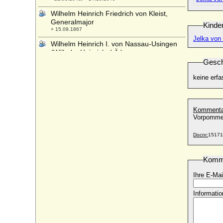
Wilhelm Heinrich Friedrich von Kleist,
Generalmajor
Kinde
+ 15.09.1867
Jelka von
Wilhelm Heinrich I. von Nassau-Usingen
(Wilhelm Heinrich d.Ä.)
* 02.05.1684; + 14.02.1718
Gesch
Wilhelm Heinrich II. von Nassau-
keine erfa
Saarbrücken
* 06.03.1718; + 24.07.1768
Wilhelm Heinrich Karl Finck von
Kommenta
Finckenstein, Reichsgraf
Vorpomme
* 04.02.1850; + 06.09.1899
Wilhelm Heinrich von Sachsen-Eisenach
Docnr:
15171
* 10.11.1691; + 26.07.1741
Wilhelm Heinrich von Waldburg-Friedberg-
Komm
Scheer
* 26.01.1580; + 07.05.1652
Ihre E-Mai
Wilhelm Hyacinth von Nassau-Siegen
Informatio
* 18.02.1666; + 18.02.1743
Wilhelm I. der Niederlande
* 24.08.1772; + 12.12.1843