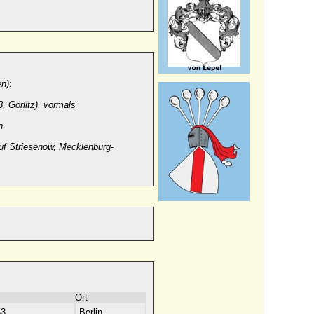
en)
:
, Görlitz), vormals
n
uf Striesenow, Mecklenburg-
Ort
53
Berlin