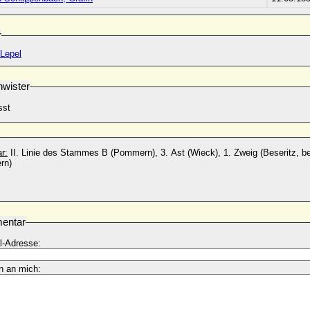
r
 Lepel
wister
sst
r:
II. Linie des Stammes B (Pommern), 3. Ast (Wieck), 1. Zweig (Beseritz, b
rn)
entar
l-Adresse:
n an mich: