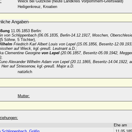
:
Wieck bei Gützkow (heute Landkreis Vorpommern-Greifswald)
Heiligenkreuz, Kroatien
nliche Angaben
eßung
11.05.1853 Berlin:
fin von Schlippenbach (06.05.1835, Berlin-14.12.1917, Moschen, Oberschlesi
(5 Söhne, 5 Töchter),
ilhelm
Friedrich Karl Albert Louis von Lepel (15.05.1856, Beseritz-12.09.1933
ssherr auf Wieck, kgl.-preuß. Leutnant a.D.;
a Clementine Georgine
von Lepel
(20.06.1857, Beseritz-05.09.1942, Megge
)
;
uno Alexander Wilhelm Adam von Lepel (20.11.1865, Beseritz-14.04.1922, a
 Herr auf Striesenow, kgl.-preuß. Major a.D.
natürlich
Mutter:
ziehungen:
Ehe am
n Schlippenbach, Gräfin
11.05.18