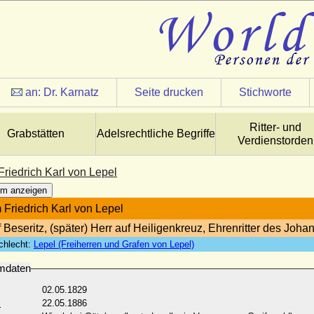
an:
Dr. Karnatz
Seite drucken
Stichworte
Ritter- und
Grabstätten
Adelsrechtliche Begriffe
Verdienstorden
Friedrich Karl von Lepel
m anzeigen
 Friedrich Karl von Lepel
 Beseritz, (später) Herr auf Heiligenkreuz, Ehrenritter des Joha
chlecht:
Lepel (Freiherren und Grafen von Lepel)
mdaten
02.05.1829
:
22.05.1886