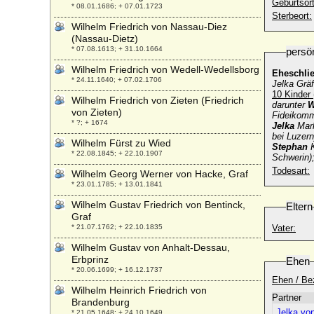
Geburtsort
* 08.01.1686; + 07.01.1723
Sterbeort:
Wilhelm Friedrich von Nassau-Diez
(Nassau-Dietz)
* 07.08.1613; + 31.10.1664
persö
Wilhelm Friedrich von Wedell-Wedellsborg
Eheschli
* 24.11.1640; + 07.02.1706
Jelka Grä
10 Kinder
Wilhelm Friedrich von Zieten (Friedrich
darunter
W
von Zieten)
Fideikommi
* ?; + 1674
Jelka
Mark
bei Luzern
Wilhelm Fürst zu Wied
Stephan
K
* 22.08.1845; + 22.10.1907
Schwerin);
Todesart:
Wilhelm Georg Werner von Hacke, Graf
* 23.01.1785; + 13.01.1841
Wilhelm Gustav Friedrich von Bentinck,
Eltern
Graf
* 21.07.1762; + 22.10.1835
Vater:
Wilhelm Gustav von Anhalt-Dessau,
Erbprinz
Ehen
* 20.06.1699; + 16.12.1737
Ehen / Be
Wilhelm Heinrich Friedrich von
Partner
Brandenburg
Jelka vo
* 21.05.1648; + 24.10.1649