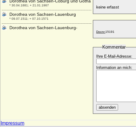
Dorothea von Sachsen-Coburg und Gotha
* 30.04.1881; + 21.01.1967
keine erfasst
Dorothea von Sachsen-Lauenburg
* 09.07.1511; + 07.10.1571
Dorothea von Sachsen-Lauenburg-
Docnr:
15191
Ratzeburg
* 11.03.1543; + 05.04.1586
Dorothea von Salviati
Kommentar
* 10.09.1907; + 07.05.1972
Ihre E-Mail-Adresse:
Dorothea von Schleswig-Holstein-
Sonderburg-Beck
Information an mich:
* 24.11.1685; + 25.12.1761
Dorothea von Schlieben
* ?; + vor 1607
Dorothea von Schwarzburg-
Sondershausen
* 23.08.1579; + 25.07.1639
absenden
Dorothea von Schwerin
* ?; + ?
Impressum
Dorothea von Simmern (Dorothea von
Pfalz-Simmern)
* 06.01.1581; + 18.09.1631