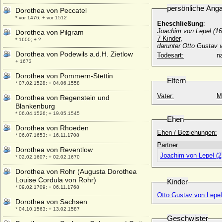
persönliche Ang
Dorothea von Peccatel
* vor 1476; + vor 1512
Eheschließung
:
Joachim von Lepel (16
Dorothea von Pilgram
7 Kinder,
* 1600; + ?
darunter Otto Gustav v
Dorothea von Podewils a.d.H. Zietlow
Todesart:
na
+ 1673
Dorothea von Pommern-Stettin
Eltern
* 07.02.1528; + 04.06.1558
Vater:
M
Dorothea von Regenstein und
Blankenburg
* 06.04.1526; + 19.05.1545
Ehen
Dorothea von Rhoeden
Ehen / Beziehungen:
* 06.07.1653; + 16.11.1708
Partner
Dorothea von Reventlow
Joachim von Lepel (2
* 02.02.1607; + 02.02.1670
Dorothea von Rohr (Augusta Dorothea
Louise Cordula von Rohr)
Kinder
* 09.02.1709; + 06.11.1768
Otto Gustav von Lepel
Dorothea von Sachsen
* 04.10.1563; + 13.02.1587
Geschwister