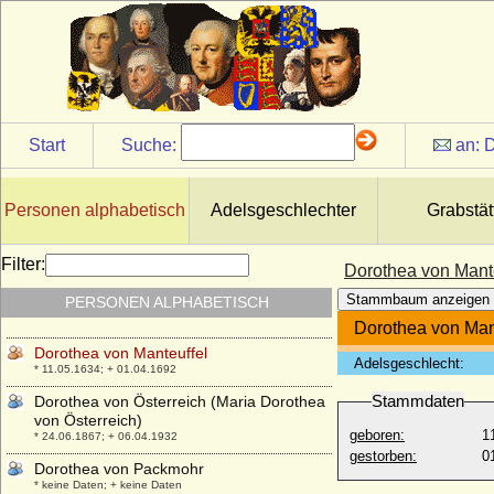
Dorothea von Kuenheim (verw. Freifrau
von Kittlitz)
* keine Daten; + nach 1639
Dorothea von Kunheim (Dorothea von
Kuenheim)
+ vor 1526
Start
Suche:
an:
D
Dorothea von Lothringen
* 24.05.1545; + 02.06.1621
Dorothea von Lützow
Personen alphabetisch
Adelsgeschlechter
Grabstät
* um 1495; + 1556
Dorothea von Lützow
Filter:
Dorothea von Mant
* 25.12.1543; + 19.03.1615
Stammbaum anzeigen
PERSONEN ALPHABETISCH
Dorothea von Mansfeld-Arnstein
* 23.03.1561; + 23.02.1594
Dorothea von Man
Dorothea von Manteuffel
Adelsgeschlecht:
* 11.05.1634; + 01.04.1692
Stammdaten
Dorothea von Österreich (Maria Dorothea
von Österreich)
geboren:
1
* 24.06.1867; + 06.04.1932
gestorben:
0
Dorothea von Packmohr
* keine Daten; + keine Daten