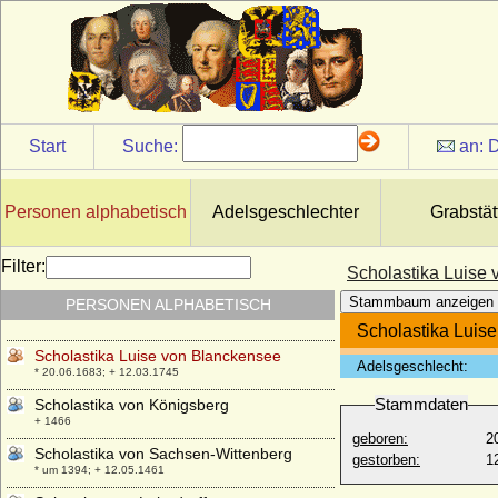
Sarah Georgina Walker
* 17.11.1961;
Sarah Lady Armstrong-Jones (Lady Sarah
Chatto)
* 01.05.1964;
Sarah von Mansfeld-Hinterort
Start
Suche:
an:
D
* 1538; + 1565 (1577 ?)
Sarolta von Siebenbürgen (Zarolta von
Siebenbürgen)
Personen alphabetisch
Adelsgeschlechter
Grabstät
* 954; + nach 988 (997 ?)
Saskia Li Binder
Filter:
Scholastika Luise
* 15.01.1973;
Stammbaum anzeigen
PERSONEN ALPHABETISCH
Sbislawa von Kiew
* 1085; + 1114
Scholastika Luis
Scholastika Luise von Blanckensee
Adelsgeschlecht:
* 20.06.1683; + 12.03.1745
Stammdaten
Scholastika von Königsberg
+ 1466
geboren:
2
Scholastika von Sachsen-Wittenberg
gestorben:
1
* um 1394; + 12.05.1461