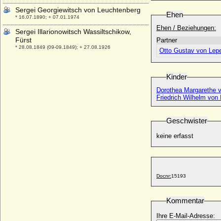
Sergei Georgiewitsch von Leuchtenberg
Ehen
* 16.07.1890; + 07.01.1974
Ehen / Beziehungen:
Sergei Illarionowitsch Wassiltschikow,
Fürst
Partner
* 28.08.1849 (09-09.1849); + 27.08.1926
Otto Gustav von Lepe
Sergei Michailowitsch Romanow
* 07.10.1869; + 18.07.1918
Kinder
Settimo Centamori
Dorothea Margarethe v
* unbekannt; + unbekannt
Friedrich Wilhelm von 
Sheila Chisholm
* 09.09.1895; + 30.10.1969
Geschwister
Shirley Cramond
* 04.03.1916; + 20.06.1983
keine erfasst
Shoshana Twahia Sophie Bao
* 28.08.1996;
Sibila de Fortia
Docnr:
15193
* 1350; + 25.11.1406
Sibilla Steck (Sibilla Stecke, Belie Stecke)
* keine Daten;
Kommentar
Sibyl Corbet (Lady Sybilla Corbet of
Ihre E-Mail-Adresse: