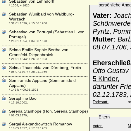
Sebastian von Lehndorff
persönliche Ang
* 1564; + 1620
Sebastian Wunibald von Waldburg-
Vater:
Joach
Wurzach
Schönwerder
* 31.01.1636; + 15.06.1700
Pyritz, Pom
Sebastiao von Portugal (Sebastian I. von
Portugal)
Mutter:
Barb
* 20.01.1554; + 04.08.1578
08.07.1706,
Selma Emilie Sophie Bertha von
Gronsfeld-Diepenbroick
* 21.01.1844; + 26.03.1903
Eherschlie
Selma Thusnelda von Dörnberg, Freiin
Otto Gustav 
* 06.07.1797; + 28.01.1869
5 Kinder,
Semiramide Appiano (Semiramide d'
darunter Fri
Appiano)
* 1464; + 09.03.1523
02.12.1783,
Seraphine Bao
Todesart:
na
* 17.10.2002;
Serena Stanhope (Hon. Serena Stanhope)
* 01.05.1970;
Eltern
Sergei Alexandrowitsch Romanow
Vater:
M
* 10.05.1857; + 17.02.1905