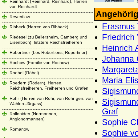
Reinhardt (Reinhard, Reinhard), Herren
von Reinhardt
Angehörig
Reventlow
Erasmus 
Ribbeck (Herren von Ribbeck)
Friedrich
Riedesel (zu Bellersheim, Camberg und
Eisenbach), letztere Reichsfreiherren
Heinrich 
Robertiner (Les Robertiens, Rupertiner)
Johanna 
Rochow (Familie von Rochow)
Margareta
Roebel (Röbel)
Maria Eli
Roedern (Rödern), Herren,
Reichsfreiherren, Freiherren und Grafen
Sigismun
Rohr (Herren von Rohr, von Rohr gen. von
Sigismun
Wahlen-Jürgass)
Graf
Rolloniden (Normannen,
Anglonormannen)
Sophie Ch
Romanow
Sophie vo