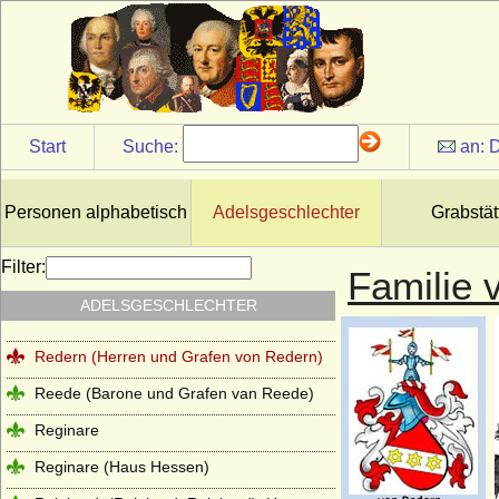
Grafen von Quadt zu Wykradt)
Quitzow
Ramin (Herren von Ramin)
Rantzau (Adelsfamilie Rantzau)
Start
Suche:
an:
D
Raschkau (Raschke, Raschkow,
Raschkauw), Herren von R.
Rautter (Herren von Rautter und Grafen
Personen alphabetisch
Adelsgeschlechter
Grabstät
von Rautter-Willkamm)
Recke
Filter:
Familie 
Reden (Rehden, Rheden), Herren,
ADELSGESCHLECHTER
Freiherren und Graf von Reden
Redern (Herren und Grafen von Redern)
Reede (Barone und Grafen van Reede)
Reginare
Reginare (Haus Hessen)