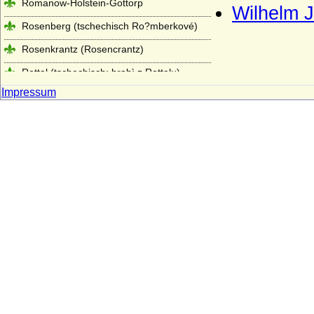
Romanow-Holstein-Gottorp
Wilhelm J
Rosenberg (tschechisch Ro?mberkové)
Rosenkrantz (Rosencrantz)
Rottal (tschechisch: hrabì z Rottalu)
Impressum
Rüchel (Herren von Rüchel)
Rurikiden
Saldern (Herren von Saldern, Grafen von
Saldern-Ahlimb-Ringenwalde)
Salier
Scaliger (Scaligeri, della Scala)
Schaffgotsch (Herren, Freiherren und
Grafen von Schaffgotsch)
Schapelow (Herren von Schapelow)
Schlabrendorff (Schlabrendorf,
Schlaberndorff) Herren, Reichsfreiherren
und Grafen v. Schlabrendorff