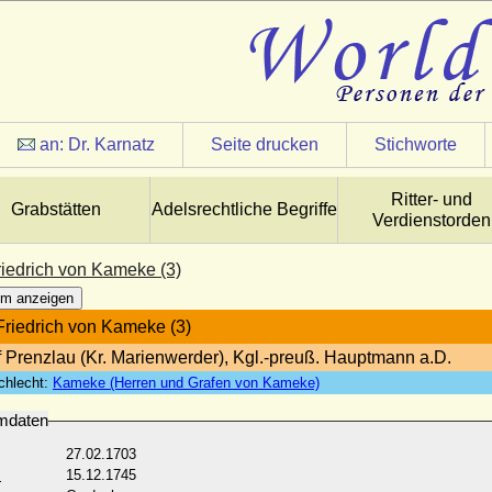
an:
Dr. Karnatz
Seite drucken
Stichworte
Ritter- und
Grabstätten
Adelsrechtliche Begriffe
Verdienstorden
riedrich von Kameke (3)
m anzeigen
Friedrich von Kameke (3)
f Prenzlau (Kr. Marienwerder), Kgl.-preuß. Hauptmann a.D.
chlecht:
Kameke (Herren und Grafen von Kameke)
mdaten
27.02.1703
:
15.12.1745