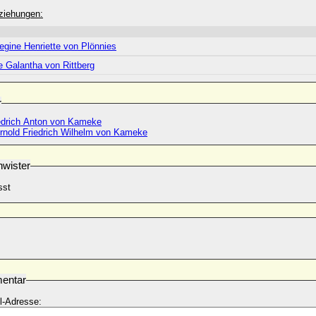
ziehungen:
egine Henriette von Plönnies
e Galantha von Rittberg
r
edrich Anton von Kameke
Arnold Friedrich Wilhelm von Kameke
wister
sst
entar
l-Adresse: