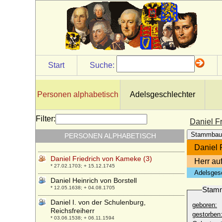
Daniel Bodo von der Schulenburg,
Reichsgraf
* 21.12.1662; + 15.12.1732
Daniel Chatto
* 22.04.1957;
Daniel de Talleyrand-Perigord (Daniel
Start
Suche:
Marie Anne de Talleyrand-Perigord)
* 1706; + 09.05.1745
Daniel Dietrich von Landsberg zu Erwitte
Personen alphabetisch
Adelsgeschlechter
* 1618; + 15.11.1683
Daniel Friedrich von Kameke (1)
Filter:
Daniel F
+ 06.12.1675
Stammbau
PERSONEN ALPHABETISCH
Daniel Friedrich von Kameke (2)
* 1650; + 20.12.1713
Daniel 
Daniel Friedrich von Kameke (3)
Herr au
* 27.02.1703; + 15.12.1745
Adelsges
Daniel Heinrich von Borstell
* 12.05.1638; + 04.08.1705
Stam
Daniel I. von der Schulenburg,
geboren:
Reichsfreiherr
gestorben
* 03.06.1538; + 06.11.1594