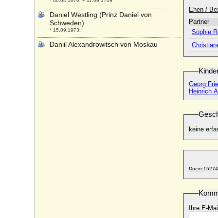
* 06.04.1670; + 11.09.1709
Ehen / Be
Daniel Westling (Prinz Daniel von
Partner
Schweden)
* 15.09.1973;
Sophie R
Daniil Alexandrowitsch von Moskau
Christian
(Daniel der Heilige von Moskau)
* 1261; + 04.03.1303
Kinde
Danilo I. Petrovic Njegos (Daniel I. von
Montenegro)
Georg Fri
* 1670; + 11.01.1735
Heinrich 
Danilo II. Petrovic Njego? (Danilo I. Fürst
von Montenegro)
Gesch
* 25.05.1826; + 13.08.1860
keine erfa
Danilo II. Petrovic Njegos von Montenegro
* 17.06.1871 JK; + 24.09.1939
Darinka Kvecvic
* 19.12.1838 JK; + 02.02.1892 JK
Docnr:
15274
David Armstrong-Jones (David Linley)
* 03.11.1961;
Komm
David Gottlob von Gersdorff,
Generalleutnant
Ihre E-Mai
* 1658; + 21.07.1732