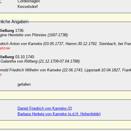
:
Cordeshagen
Kesselsdorf
nliche Angaben
hließung
1736:
gine Henriette von Plönnies (1697-1738):
edrich Anton von Kameke (03.05.1737, Hamm-30.12.1792, Steinbach, bei Fran
ietzow
hließung
03.10.1740:
 Galantha von Rittberg (21.12.1709-07.04.1788):
rnold Friedrich Wilhelm von Kameke (22.06.1743, Lippstadt-10.04.1827, Fran
e
gefallen
Daniel Friedrich von Kameke (2)
Barbara Hedwig von Kameke (a.d.H. Hohenfelde)