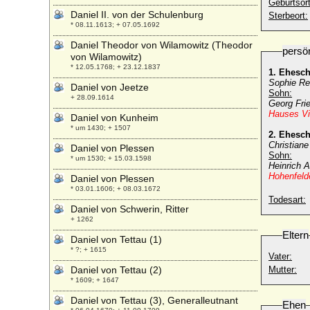
Geburtsort
Daniel II. von der Schulenburg
Sterbeort:
* 08.11.1613; + 07.05.1692
Daniel Theodor von Wilamowitz (Theodor
persö
von Wilamowitz)
* 12.05.1768; + 23.12.1837
1. Ehesc
Sophie Re
Daniel von Jeetze
Sohn:
+ 28.09.1614
Georg Fri
Hauses V
Daniel von Kunheim
* um 1430; + 1507
2. Ehesc
Christiane
Daniel von Plessen
Sohn:
* um 1530; + 15.03.1598
Heinrich A
Hohenfeld
Daniel von Plessen
* 03.01.1606; + 08.03.1672
Todesart:
Daniel von Schwerin, Ritter
+ 1262
Eltern
Daniel von Tettau (1)
* ?; + 1615
Vater:
Daniel von Tettau (2)
Mutter:
* 1609; + 1647
Daniel von Tettau (3), Generalleutnant
Ehen