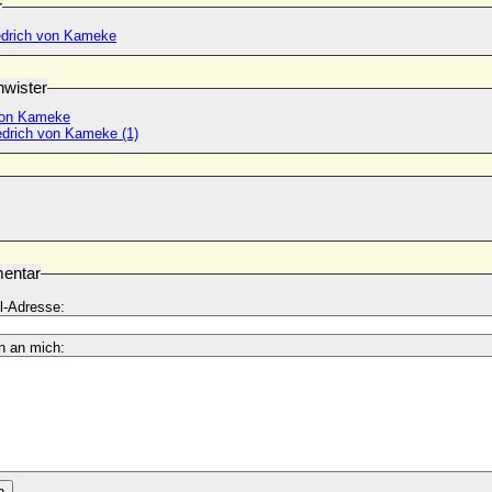
r
edrich von Kameke
wister
von Kameke
edrich von Kameke (1)
entar
l-Adresse:
n an mich:
n