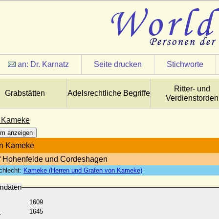
an:
Dr. Karnatz
Seite drucken
Stichworte
Ritter- und
Grabstätten
Adelsrechtliche Begriffe
Verdienstorden
n Kameke
m anzeigen
on Kameke
f Hohenfelde und Cordeshagen
chlecht:
Kameke (Herren und Grafen von Kameke)
mdaten
1609
:
1645