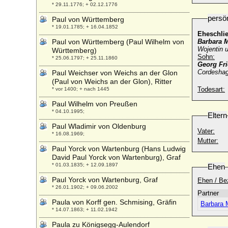
* 29.11.1776; + 02.12.1776
persö
Paul von Württemberg
* 19.01.1785; + 16.04.1852
Eheschli
Paul von Württemberg (Paul Wilhelm von
Barbara 
Wojentin u
Württemberg)
Sohn:
* 25.06.1797; + 25.11.1860
Georg Fr
Cordeshag
Paul Weichser von Weichs an der Glon
(Paul von Weichs an der Glon), Ritter
Todesart:
* vor 1400; + nach 1445
Paul Wilhelm von Preußen
* 04.10.1995;
Eltern
Paul Wladimir von Oldenburg
Vater:
* 16.08.1969;
Mutter:
Paul Yorck von Wartenburg (Hans Ludwig
David Paul Yorck von Wartenburg), Graf
* 01.03.1835; + 12.09.1897
Ehen
Paul Yorck von Wartenburg, Graf
Ehen / Be
* 26.01.1902; + 09.06.2002
Partner
Paula von Korff gen. Schmising, Gräfin
Barbara 
* 14.07.1863; + 11.02.1942
Paula zu Königsegg-Aulendorf