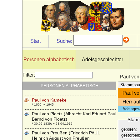
Paul Joachim von Bülow
* 01.12.1606; + 01.01.1669
Paul Joseph von Landsberg-Velen,
Reichsfreiherr
* 27.02.1761 ; + 13.03.1800
Paul Karadjordjevic
* 27.04.1893; + 14.09.1976
Start
Suche:
Paul Karl von Lettow-Vorbeck
* 26.04.1832; + 03.04.1919
Personen alphabetisch
Adelsgeschlechter
Paul Louis Archambauld Boson de
Talleyrand-Perigord (Boson de Talleyrand-
Perigord)
Filter:
Paul vo
* 20.08.1867; + 09.05.1952
Stammbau
PERSONEN ALPHABETISCH
Paul von Hedemann-Heespen
* 08.02.1869; + 22.02.1937
Paul v
Paul von Kameke
Herr au
* 1609; + 1645
Adelsges
Paul von Ploetz (Albrecht Karl Eduard Paul
Bernd von Ploetz)
Stam
* 30.06.1839; + 23.04.1915
geboren:
Paul von Preußen (Friedrich PAUL
gestorben
Heinrich August von Preußen