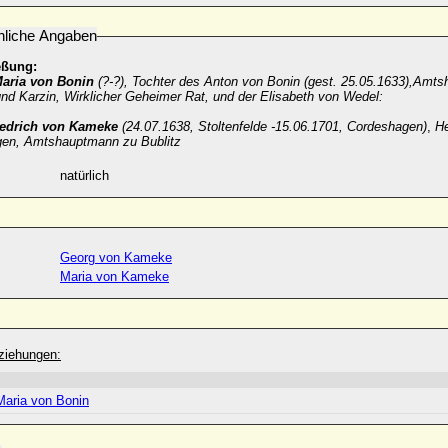
nliche Angaben
eßung:
Maria von Bonin
(?-?), Tochter des Anton von Bonin (gest. 25.05.1633),Amts
nd Karzin, Wirklicher Geheimer Rat, und der Elisabeth von Wedel:
iedrich von Kameke
(24.07.1638, Stoltenfelde -15.06.1701, Cordeshagen)
,
He
en, Amtshauptmann zu Bublitz
natürlich
Georg von Kameke
Maria von Kameke
ziehungen:
Maria von Bonin