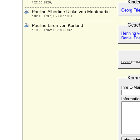
Kinde
* 22.05.1926;
Georg Fri
Pauline Albertine Ulrike von Montmartin
* 02.10.1797; + 27.07.1861
Gesch
Pauline Biron von Kurland
* 19.02.1782; + 08.01.1845
Henning 
Daniel Fri
Pauline Bonaparte
* 20.10.1780; + 09.06.1825
Pauline Borchmann
* 18.11.1851; + 13.06.1916
Docnr:
15284
Pauline Caroline von Arenberg
* 26.10.1774; + 02.07.1810
Komm
Pauline de Castellane
* 06.07.1823; + 09.03.1895
Ihre E-Mai
Pauline de Talleyrand-Périgord
Informatio
* 29.12.1820; + 1890
Pauline Julie de Longueval-Buquoy
* 21.07.1780; + 1857
Pauline Sándor von Szlavnicza
* 26.03.1836; + 28.09.1921
Pauline Therese Lachmann (Pauline
absende