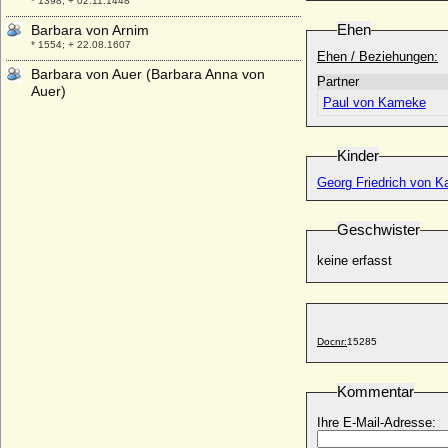
* 1398; + 02.11.1448
Ehen
Barbara von Arnim
* 1554; + 22.08.1607
Ehen / Beziehungen:
Barbara von Auer (Barbara Anna von
Partner
Auer)
Paul von Kameke
* keine Daten; + keine Daten
Barbara von Beerwald (Barbara von
Berwald)
Kinder
* ?; + nach 1535
Georg Friedrich von 
Barbara von Borcke (a.d.H. Falkenburg)
* ?; + vor 16.01.1591
Geschwister
Barbara von Brandenburg-Ansbach
* 24.09.1495; + 23.09.1552
keine erfasst
Barbara von Brandenburg (Barbara von
Hohenzollern)
* 1423; + 07.11.1481
Docnr:
15285
Barbara von Brandenburg
* 30.05.1464; + 04.09.1515
Barbara von Brandenburg
Kommentar
* 10.08.1527; + 12.01.1595
Ihre E-Mail-Adresse:
Barbara von Ciechanowiec Kiszka
+ 1513