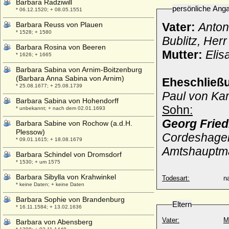
Barbara Radziwill
persönliche Ang
* 06.12.1520; + 08.05.1551
Barbara Reuss von Plauen
Vater:
Anton
* 1528; + 1580
Bublitz, Her
Barbara Rosina von Beeren
Mutter:
Elis
* 1626; + 1665
Barbara Sabina von Arnim-Boitzenburg
(Barbara Anna Sabina von Arnim)
Eheschließ
* 25.08.1677; + 25.08.1739
Paul von Ka
Barbara Sabina von Hohendorff
Sohn:
* unbekannt; + nach dem 02.01.1693
Georg Frie
Barbara Sabine von Rochow (a.d.H.
Plessow)
Cordeshage
* 09.01.1615; + 18.08.1679
Amtshauptma
Barbara Schindel von Dromsdorf
* 1530; + um 1575
Barbara Sibylla von Krahwinkel
Todesart:
na
* keine Daten; + keine Daten
Barbara Sophie von Brandenburg
Eltern
* 16.11.1584; + 13.02.1636
Vater:
M
Barbara von Abensberg