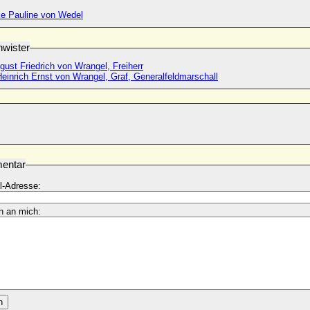
ke Pauline von Wedel
wister
ust Friedrich von Wrangel, Freiherr
Heinrich Ernst von Wrangel, Graf, Generalfeldmarschall
entar
l-Adresse:
n an mich:
n