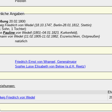
Peisten
nliche Angaben
eßung
20.02.1800:
ig Friedrich von Wedel (18.10.1747, Berlin-28.01.1812, Stettin)
:
 Sohn, 1 Tochter):
ke
Pauline
von Wedell (1801–04.01.1823, Kurkenfeld)
,
mann von Wedel (11.02.1805-11.02.1882, Eszerischken, Ostpreußen)
natürlich
Friedrich Ernst von Wrangel, Generalmajor
Sophie Luise Elisabeth von Below (a.d.H. Reetz)
ziehungen:
Eh
dwig Friedrich von Wedel
2
r