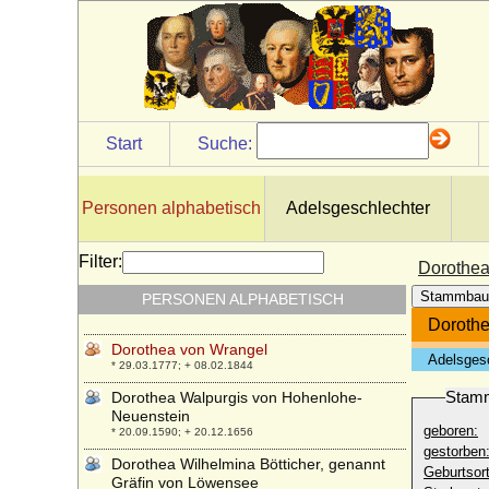
Dorothea von Simmern (Dorothea von
Pfalz-Simmern)
* 06.01.1581; + 18.09.1631
Dorothea von Simson
* 20.12.1910; + 15.12.1998
Dorothea von Sternberg (Dorothea Holicky
ze Sternberka)
Start
Suche:
* vor 1570; + 12.06.1633
Dorothea von Weissbach (Dorothea von
Weissenbach)
Personen alphabetisch
Adelsgeschlechter
* 1592; + 1651
Dorothea von Wemding
Filter:
Dorothea
* keine Daten; + keine Daten
Stammbau
PERSONEN ALPHABETISCH
Dorothea von Witzleben
* 1639; + 22.09.1671
Dorothe
Dorothea von Wrangel
Adelsges
* 29.03.1777; + 08.02.1844
Stam
Dorothea Walpurgis von Hohenlohe-
Neuenstein
geboren:
* 20.09.1590; + 20.12.1656
gestorben
Dorothea Wilhelmina Bötticher, genannt
Geburtsort
Gräfin von Löwensee