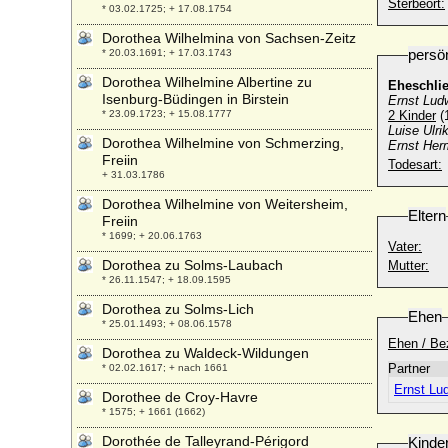
Sterbeort:
* 03.02.1725; + 17.08.1754
Dorothea Wilhelmina von Sachsen-Zeitz
persö
* 20.03.1691; + 17.03.1743
Dorothea Wilhelmine Albertine zu
Eheschli
Isenburg-Büdingen in Birstein
Ernst Ludw
* 23.09.1723; + 15.08.1777
2 Kinder
(1
Luise Ulri
Dorothea Wilhelmine von Schmerzing,
Ernst Her
Freiin
Todesart:
+ 31.03.1786
Dorothea Wilhelmine von Weitersheim,
Eltern
Freiin
* 1699; + 20.06.1763
Vater:
Dorothea zu Solms-Laubach
Mutter:
* 26.11.1547; + 18.09.1595
Dorothea zu Solms-Lich
Ehen
* 25.01.1493; + 08.06.1578
Ehen / Be
Dorothea zu Waldeck-Wildungen
Partner
* 02.02.1617; + nach 1661
Ernst Lu
Dorothee de Croy-Havre
* 1575; + 1661 (1662)
Dorothée de Talleyrand-Périgord
Kinde