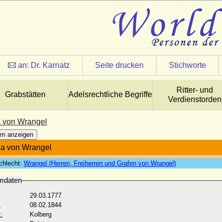
an:
Dr. Karnatz
Seite drucken
Stichworte
Ritter- und
Grabstätten
Adelsrechtliche Begriffe
Verdienstorden
 von Wrangel
m anzeigen
a von Wrangel
chlecht:
Wrangel (Herren, Freiherren und Grafen von Wrangel)
mdaten
29.03.1777
:
08.02.1844
:
Kolberg