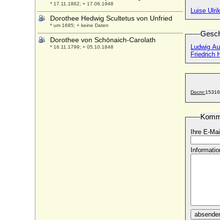
* 17.11.1862; + 17.06.1948
Luise Ulri
Dorothee Hedwig Scultetus von Unfried
* um 1685; + keine Daten
Gesch
Dorothee von Schönaich-Carolath
Ludwig Aug
* 16.11.1799; + 05.10.1848
Friedrich 
Dorothy Cavendish (Lady Dorothy
Cavendish)
* 17.08.1750; + 03.06.1794
Dorothy Rose Innes (verehel. Dorothy
Docnr:
15316
Gräfin Moltke)
* 25.02.1884; + 11.06.1935
Komm
Dorrit Reventlow
* 22.04.1942;
Ihre E-Mai
Dr. Albert von Sachsen
Informatio
* 30.11.1934;
Duarte de Portugal (Eduard von Portugal)
* 07.10.1515; + 20.09.1540
Duarte I. von Portugal (Eduard I. von
Portugal)
* 31.10.1391; + 09.09.1438
absende
Duarte Nuno de Braganca