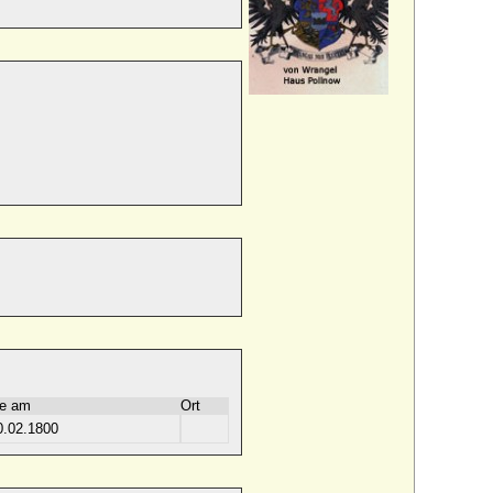
e am
Ort
0.02.1800