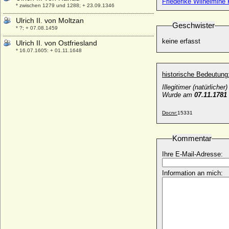
Friederike Wilhelmine K
* zwischen 1279 und 1288; + 23.09.1346
Ulrich II. von Moltzan
Geschwister
* ?; + 07.08.1459
keine erfasst
Ulrich II. von Ostfriesland
* 16.07.1605; + 01.11.1648
Ulrich II. von Württemberg, Graf
* um 1254; + 18.09.1279
historische Bedeutung
Illegitimer (natürlic
Ulrich III. von Hanau
Wurde am
07.11.1781
* um 1310; + 31.08.1369
Ulrich III. von Kärnten
Docnr:
15331
* 1220; + 27.10.1269
Ulrich III. von Kyburg
Kommentar
* unbekannt; + 1227
Ihre E-Mail-Adresse:
Ulrich III. von Mecklenburg-Güstrow,
Herzog
* 21.04.1528; + 14.03.1603
Information an mich:
Ulrich III. von Moltzan
* um 1520; + 05.04.1571
Ulrich III. von Pfirt
* 1281; + 11.03.1324