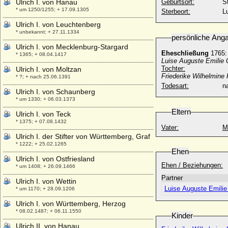
Ulrich I. von Hanau
Geburtsort:
S
* um 1250/1255; + 17.09.1305
Sterbeort:
L
Ulrich I. von Leuchtenberg
* unbekannt; + 27.11.1334
persönliche Ang
Ulrich I. von Mecklenburg-Stargard
Eheschließung
1765:
* 1365; + 08.04.1417
Luise Auguste Emilie G
Tochter:
Ulrich I. von Moltzan
Friederike Wilhelmine 
* ?; + nach 25.06.1391
Todesart:
na
Ulrich I. von Schaunberg
* um 1330; + 06.03.1373
Eltern
Ulrich I. von Teck
* 1375; + 07.08.1432
Vater:
M
Ulrich I. der Stifter von Württemberg, Graf
* 1222; + 25.02.1265
Ehen
Ulrich I. von Ostfriesland
Ehen / Beziehungen:
* um 1408; + 26.09.1466
Partner
Ulrich I. von Wettin
Luise Auguste Emilie
* um 1170; + 28.09.1206
Ulrich I. von Württemberg, Herzog
* 08.02.1487; + 06.11.1550
Kinder
Ulrich II. von Hanau