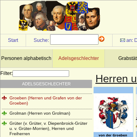
Grafen von Wernigerode
Grafen von Wertheim
Grafen von Wittgenstein (Grafen von
Battenberg und Wittgenstein)
Start
Suche:
an:
D
Grafen zu Stolberg (Gräfliches Haus
Stolberg)
Grassalkovich de Gyarak (Grassalkovič,
Personen alphabetisch
Adelsgeschlechter
Grabstät
Grassalkovics), Freiherren, Grafen,
Fürsten
Filter:
Herren u
Greifen
ADELSGESCHLECHTER
Greiffenberg (Herren von Greiffenberg)
Groeben (Herren und Grafen von der
Groeben)
Grolman (Herren von Grolman)
Grüter (v. Grüter, v. Diepenbroick-Grüter
u. v. Grüter-Morrien), Herren und
Freiherren