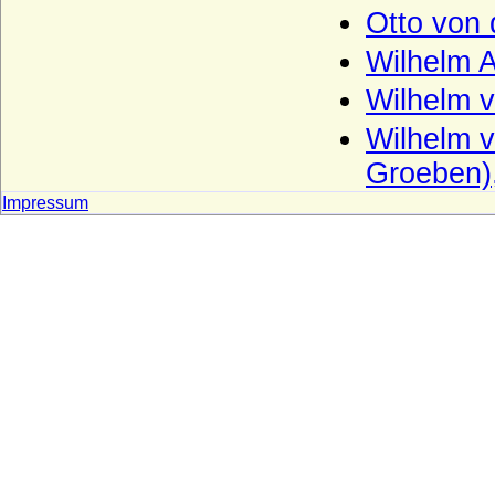
Otto von
Haus Boulogne
Wilhelm A
Haus Bourbon-Anjou (Bourbon-Spanien)
Wilhelm 
Haus Bourbon-Condé
Haus Bourbon-Conti
Wilhelm v
Groeben)
Haus Bourbon-Dampierre (Maison de
Dampierre-Bourbon)
Impressum
Haus Bourbon-Montpensier
Haus Bourbon-Orleans (Haus Orleans)
Haus Bourbon-Parma
Haus Bourbon-Penthièvre
Haus Bourbon-Sizilien (Bourbon-Beider-
Sizilien, Neapel-Sizilien)
Haus Bourbon-Vendome
Haus Braganza