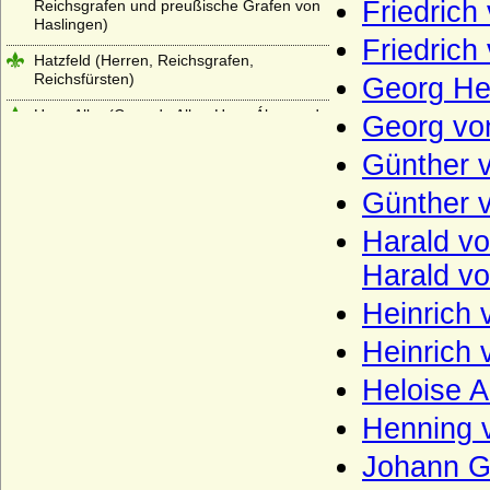
Friedrich
Reichsgrafen und preußische Grafen von
Haslingen)
Friedrich
Hatzfeld (Herren, Reichsgrafen,
Reichsfürsten)
Georg He
Haus Alba (Casa de Alba, Haus Álvarez de
Georg vo
Toledo)
Günther v
Haus Albret (Maison d'Albret)
Günther v
Haus Aldenburg-Bentinck
Harald vo
Haus Andechs
Harald vo
Haus Anjou - älteres Haus
Heinrich 
Haus Anjou - jüngeres Haus (Haus Valois-
Anjou)
Heinrich 
Haus Arenberg
Heloise A
Haus Auersperg
Henning 
Haus Auvergne-Poitou (Ramnulfiden)
Johann G
Haus Avesnes