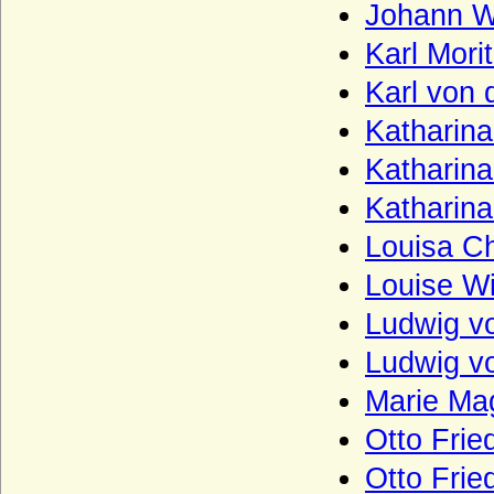
Johann W
Haus Avis
Karl Mor
Haus Barcelona
Karl von 
Haus Battenberg (Mountbatten)
Katharina
Haus Beaufort
Katharin
Haus Beauharnais
Katharina
Haus Bentheim-Steinfurt
Louisa Ch
Haus Bentheim-Tecklenburg
Haus Bentinck
Louise Wi
Haus Bernadotte
Ludwig v
Haus Béthune (Maison de Béthune)
Ludwig v
Haus Biron von Kurland
Marie Ma
Haus Blois (Haus Blois-Champagne,
Otto Frie
Theobaldinder)
Otto Frie
Haus Bonaparte