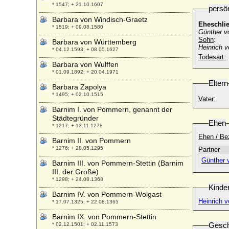
* 1547; + 21.10.1607
persö
Barbara von Windisch-Graetz
Eheschli
* 1519; + 09.08.1580
Günther v
Sohn
:
Barbara von Württemberg
Heinrich 
* 04.12.1593; + 08.05.1627
Todesart:
Barbara von Wulffen
* 01.09.1892; + 20.04.1971
Eltern
Barbara Zapolya
* 1495; + 02.10.1515
Vater:
Barnim I. von Pommern, genannt der
Städtegründer
Ehen
* 1217; + 13.11.1278
Ehen / Be
Barnim II. von Pommern
* 1276; + 28.05.1295
Partner
Günther 
Barnim III. von Pommern-Stettin (Barnim
III. der Große)
* 1298; + 24.08.1368
Kinde
Barnim IV. von Pommern-Wolgast
Heinrich v
* 17.07.1325; + 22.08.1365
Barnim IX. von Pommern-Stettin
Gesch
* 02.12.1501; + 02.11.1573