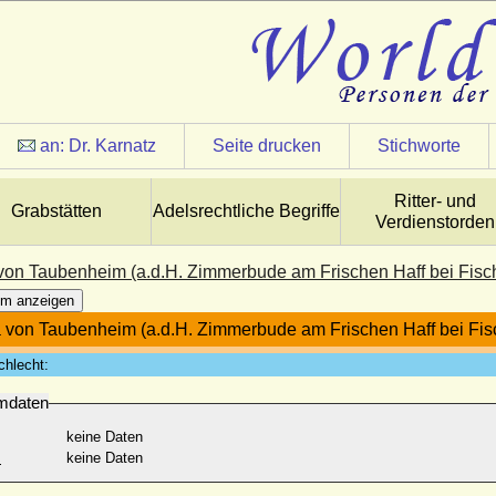
an:
Dr. Karnatz
Seite drucken
Stichworte
Ritter- und
Grabstätten
Adelsrechtliche Begriffe
Verdienstorden
von Taubenheim (a.d.H. Zimmerbude am Frischen Haff bei Fisch
m anzeigen
 von Taubenheim (a.d.H. Zimmerbude am Frischen Haff bei Fis
chlecht:
mdaten
keine Daten
:
keine Daten