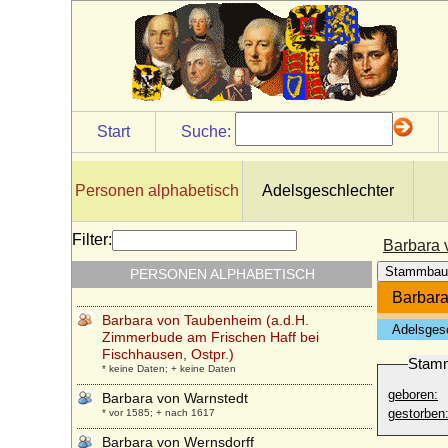
Barbara von Portugal
* 04.12.1711; + 27.08.1758
Barbara von Preußen
* 02.08.1920; + 31.05.1994
Barbara von Rottal
* 1500; + 31.03.1550
Start
Suche:
Barbara von Querfurt
* um 1480/1485; + 23.01.1511
Barbara von Sachsen-Wittenberg
Personen alphabetisch
Adelsgeschlechter
* 1405; + 10.10.1465
Barbara von Schlesien-Liegnitz
Filter:
Barbara 
* 1375; + 09.05.1436
Stammbau
PERSONEN ALPHABETISCH
Barbara von Schwerin
* 23.04.1604; + 23.07.1640
Barbara
Barbara von Taubenheim (a.d.H.
Adelsges
Zimmerbude am Frischen Haff bei
Fischhausen, Ostpr.)
Stam
* keine Daten; + keine Daten
geboren:
Barbara von Warnstedt
gestorben
* vor 1585; + nach 1617
Barbara von Wernsdorff