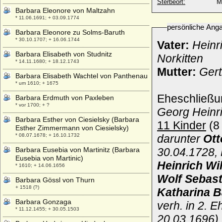
Sterbeort:
M
Barbara Eleonore von Maltzahn
* 11.06.1691; + 03.09.1774
persönliche Ang
Barbara Eleonore zu Solms-Baruth
* 30.10.1707; + 16.06.1744
Vater:
Heinr
Barbara Elisabeth von Studnitz
Norkitten
* 14.11.1680; + 18.12.1743
Mutter:
Gert
Barbara Elisabeth Wachtel von Panthenau
* um 1610; + 1675
Eheschließu
Barbara Erdmuth von Paxleben
* vor 1700; + ?
Georg Heinr
Barbara Esther von Ciesielsky (Barbara
11 Kinder
(8 
Esther Zimmermann von Ciesielsky)
* 08.07.1678; + 16.10.1732
darunter
Ott
Barbara Eusebia von Martinitz (Barbara
30.04.1728,
Eusebia von Martinic)
Heinrich Wi
* 1610; + 14.06.1656
Wolf Sebast
Barbara Gössl von Thurn
+ 1518 (?)
Katharina B
Barbara Gonzaga
verh. in 2. 
* 11.12.1455; + 30.05.1503
20.03.1696)