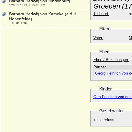
Barbara Hedwig von Hindenburg
Groeben (17
* 20.05.1673; + 25.03.1718
Barbara Hedwig von Kameke (a.d.H.
Todesart:
na
Hohenfelde)
+ 18.01.1704
Eltern
Barbara Helene von Zitzewitz
* 08.02.1745; + 22.05.1810
Vater:
M
Barbara Juliane Ilse Leopoldine von
Vangerow
Ehen
* 1778; + 26.04.1817
Ehen / Beziehungen:
Barbara Katharina von Dewitz
Partner
* 07.09.1667; + 07.09.1742
Georg Heinrich von d
Barbara Kolanka
* 1480; + 1560
Barbara Luise von Wallenrodt
Kinder
* 13.06.1694; + 18.01.1742
Otto Friedrich von der
Barbara Maria Agathe von Lehsten (Maria
Agathe von Lehsten)
Geschwister
* 08.04.1608; + 1671
Barbara Maria Christina von Eimbeck
keine erfasst
* 04.01.1710; + 27.10.1744