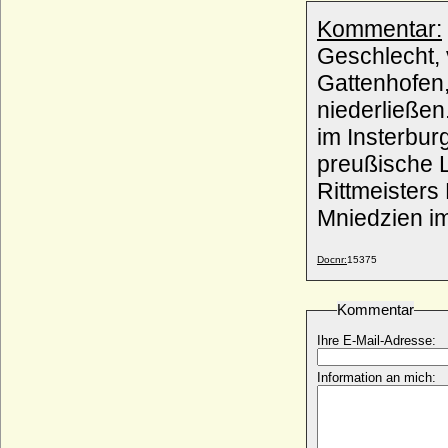
Barbara Maria von Bonin
* keine Daten; + keine Daten
Kommentar:
Barbara Maria von Podewils
Geschlecht,
+ 12.02.1631
Gattenhofen,
Barbara Poláková
niederließen
* 26.01.1943;
im Insterbur
Barbara Radziwill
* 06.12.1520; + 08.05.1551
preußische L
Barbara Reuss von Plauen
Rittmeisters
* 1528; + 1580
Mniedzien 
Barbara Rosina von Beeren
* 1626; + 1665
Docnr:
15375
Barbara Sabina von Arnim-Boitzenburg
(Barbara Anna Sabina von Arnim)
* 25.08.1677; + 25.08.1739
Kommentar
Barbara Sabina von Hohendorff
Ihre E-Mail-Adresse:
* unbekannt; + nach dem 02.01.1693
Barbara Sabine von Rochow (a.d.H.
Information an mich:
Plessow)
* 09.01.1615; + 18.08.1679
Barbara Schindel von Dromsdorf
* 1530; + um 1575