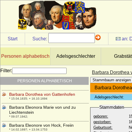
Baronin Bartolf)
* 25.10.1871; + 23.05.1956
Barbara Bäsinger
+ 23.07.1497
Barbara Blomberg (Barbara Plumberger)
* 1527; + 18.12.1597
Start
Suche:
an:
D
Barbara Brandt von Lindau
* nach 1525; + nach 1559
Bárbara Cano y de la Plaza
Personen alphabetisch
Adelsgeschlechter
Grabstät
* 1972;
Barbara di Walcher
Filter:
Barbara Dorothea 
* unbekannt; + unbekannt
Stammbaum anzeigen
PERSONEN ALPHABETISCH
Barbara Dorothea von Bredow
* 1679; + 16.03.1745
Barbara Dorothea
Barbara Dorothea von Gattenhofen
Adelsgeschlecht:
* 15.04.1635; + 16.10.1694
Stammdaten
Barbara Eleonora Marie von und zu
Liechtenstein
geboren:
1
* 09.07.1942;
gestorben:
1
Barbara Eleonore von Hock, Freiin
Geburtsort:
N
* 14.02.1697; + 13.04.1753