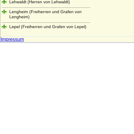
Lehwaldt (Herren von Lehwaldt)
Lengheim (Freiherren und Grafen von
Lengheim)
Lepel (Freiherren und Grafen von Lepel)
Leslie (Adelsfamilie Leslie, Clan Leslie,
Impressum
Grafen von Leslie)
Lestwitz (Herren und Freiherren von
Lestwitz)
Lettow-Vorbeck
Levetzow (Herren, Freiherren und Grafen
von Levetzow)
Leyen - Herren, Reichsfreiherren,
Reichsgrafen und Fürsten von der Leyen
Leyen - Herren und (preuss.) Freiherren
von der Leyen
Liebenthal (Herren von Liebenthal)
Linstow (Herren von Linstow)