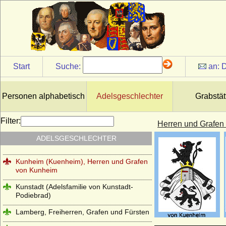
Koppelow (Herren von Koppelow)
Korff (von Korff gen. Schmising, von Korff
gen. Schmising-Kerssenbrock)
Kottwitz (Herren und Freiherren von
Kottwitz)
Start
Suche:
an:
D
Krockow, Herren und preußische Grafen
Kröcher (Herren von Kröcher)
Personen alphabetisch
Adelsgeschlechter
Grabstät
Krusemarck (Herren von Krusemarck)
Küssow (Herren und Reichsgrafen von
Filter:
Herren und Grafen
Küssow)
ADELSGESCHLECHTER
Kulmiz (Herren von Kulmiz)
Kunheim (Kuenheim), Herren und Grafen
von Kunheim
Kunstadt (Adelsfamilie von Kunstadt-
Podiebrad)
Lamberg, Freiherren, Grafen und Fürsten