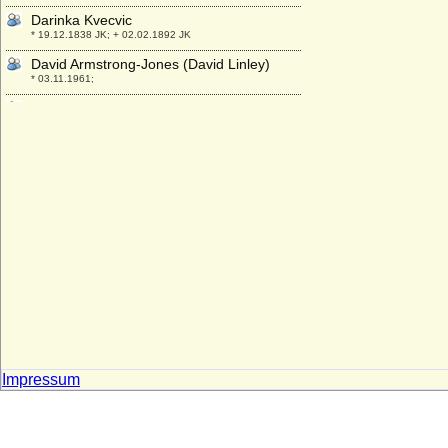
Darinka Kvecvic
* 19.12.1838 JK; + 02.02.1892 JK
David Armstrong-Jones (David Linley)
* 03.11.1961;
David Gottlob von Gersdorff,
Generalleutnant
* 1658; + 21.07.1732
David Hicks (Sir David Hicks)
* 25.03.1929; + 29.03.1998
David II. von Schottland
* 05.03.1324; + 22.02.1371
David Jonathan Jorken (David Jonathan
von Jork)
* 07.07.1721; + ? ?
David Mountbatten
* 12.05.1919; + 14.04.1970
David-Traugott Alexander Wilhelm Moritz
Impressum
von Bassewitz, Graf
* 28.03.1868; + 15.12.1940
David Tschawtschawadse (David
Chavchavadze)