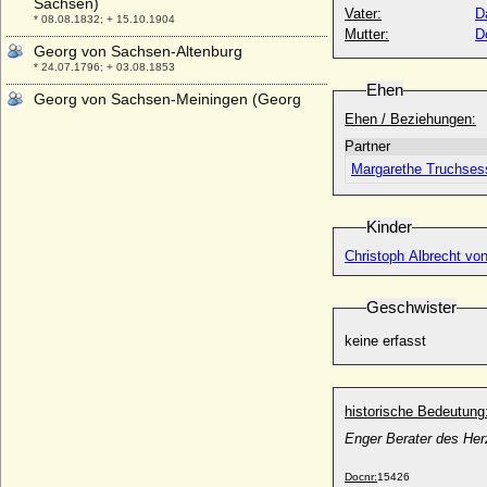
Sachsen)
Vater:
D
* 08.08.1832; + 15.10.1904
Mutter:
D
Georg von Sachsen-Altenburg
* 24.07.1796; + 03.08.1853
Ehen
Georg von Sachsen-Meiningen (Georg
III.)
Ehen / Beziehungen:
* 11.10.1892; + 05.01.1946
Partner
Georg von Schlieben
Margarethe Truchse
* um 1440; + ?
Georg von Schönborn
Kinder
* 1574; + 16.04.1613
Christoph Albrecht vo
Georg von Stockau, Graf
* 07.04.1837; + 05.09.1922
Geschwister
Georg von Waldburg zu Zeil und
Trauchburg, Fürst
keine erfasst
* 29.05.1867; + 02.09.1918
Georg von Waldburg zu Zeil und
Trauchburg, Fürst
* 05.06.1928;
historische Bedeutung
Enger Berater des He
Georg von Waldstein (Jiří z Vald?tejna)
* 24.04.1519; + 17.05.1584
Docnr:
15426