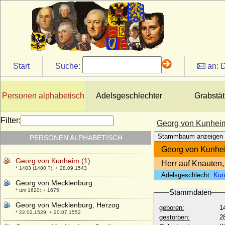
* 28.01.1529; + 1586
Georg von Hessen-Darmstadt-Itter (Georg
III. von Hessen-Itter)
* 29.09.1632; + 19.07.1676
Georg von Hessen-Kassel
* 08.01.1691; + 05.03.1755
Start
Suche:
an:
D
Georg von Hochberg, Graf
* 08.10.1987;
Georg von Hohenberg, Herzog
Personen alphabetisch
Adelsgeschlechter
Grabstät
* 25.04.1929;
Georg von Kameke
Filter:
Georg von Kunheim
* ?; + 1649
Stammbaum anzeigen
PERSONEN ALPHABETISCH
Georg von Köller
* 17.02.1823; + 12.03.1916
Georg von Kunhei
Georg von Kunheim (1)
Herr auf Knauten
* 1483 (1480 ?); + 28.09.1543
Adelsgeschlecht:
Kun
Georg von Mecklenburg
* um 1620; + 1675
Stammdaten
Georg von Mecklenburg, Herzog
geboren:
1
* 22.02.1529; + 20.07.1552
gestorben:
2