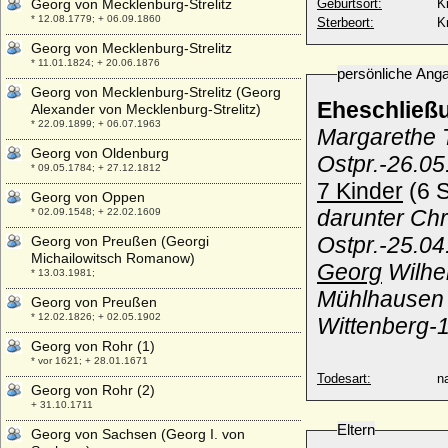
Georg von Mecklenburg-Strelitz
Geburtsort:
K
* 12.08.1779; + 06.09.1860
Sterbeort:
K
Georg von Mecklenburg-Strelitz
* 11.01.1824; + 20.06.1876
persönliche Ang
Georg von Mecklenburg-Strelitz (Georg
Eheschließ
Alexander von Mecklenburg-Strelitz)
* 22.09.1899; + 06.07.1963
Margarethe 
Georg von Oldenburg
Ostpr.-26.05
* 09.05.1784; + 27.12.1812
7 Kinder
(6 S
Georg von Oppen
darunter
Chr
* 02.09.1548; + 22.02.1609
Ostpr.-25.04
Georg von Preußen (Georgi
Michailowitsch Romanow)
Georg
Wilhel
* 13.03.1981;
Mühlhausen i
Georg von Preußen
* 12.02.1826; + 02.05.1902
Wittenberg-1
Georg von Rohr (1)
* vor 1621; + 28.01.1671
Todesart:
na
Georg von Rohr (2)
+ 31.10.1711
Eltern
Georg von Sachsen (Georg I. von