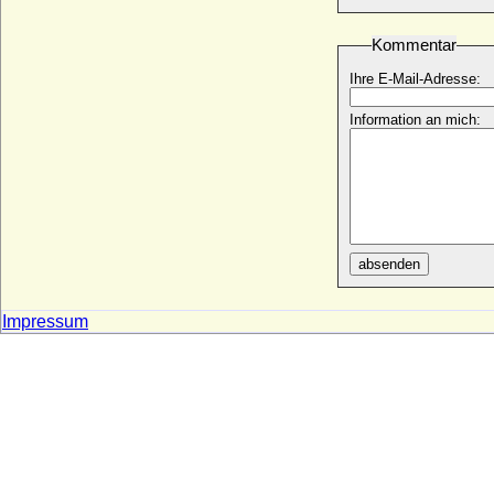
Georg Wahlert
+ 11.12.1847
Kommentar
Georg Wenzel Sedlnitzky von Choltic
* ?; + nach 1495
Ihre E-Mail-Adresse:
Georg Werner von Arnim, Graf
* 03.05.1845; + 06.09.1881
Information an mich:
Georg Wilhelm I. von Bismarck
* 26.09.1741; + 04.12.1808
Georg Wilhelm von Arnim (Georg Wilhelm
I. von Arnim)
* 1612; + 26.12.1673
Georg Wilhelm von Brandenburg, Kurfürst
absenden
* 13.11.1595; + 01.12.1640
Georg Wilhelm von Brandenburg-Bayreuth
Impressum
* 16.11.1678; + 18.12.1726
Georg Wilhelm von Braunschweig-
Lüneburg und Hannover
* 25.03.1915; + 08.01.2006
Georg Wilhelm von Braunschweig-
Lüneburg-Celle
* 26.01.1624; + 28.08.1705