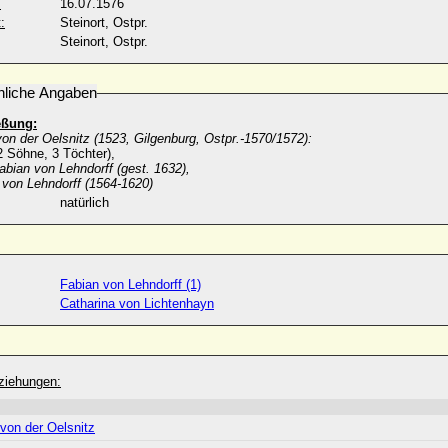
:
16.07.1576
:
Steinort, Ostpr.
Steinort, Ostpr.
nliche Angaben
eßung:
on der Oelsnitz (1523, Gilgenburg, Ostpr.-1570/1572):
2 Söhne, 3 Töchter),
abian von Lehndorff (gest. 1632),
 von Lehndorff (1564-1620)
natürlich
Fabian von Lehndorff (1)
Catharina von Lichtenhayn
ziehungen:
von der Oelsnitz