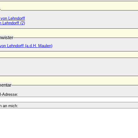
r
 von Lehndorff
 Lehndorff (2)
wister
von Lehndorff (a.d.H. Maulen)
entar
l-Adresse:
n an mich: