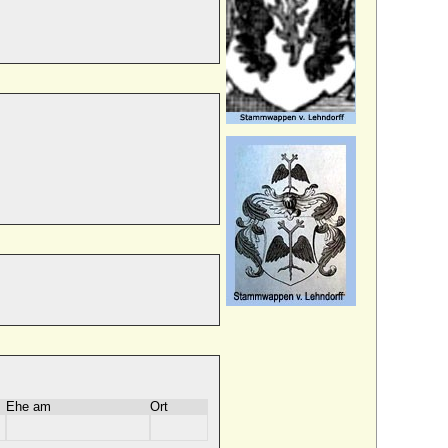
Ehe am
Ort