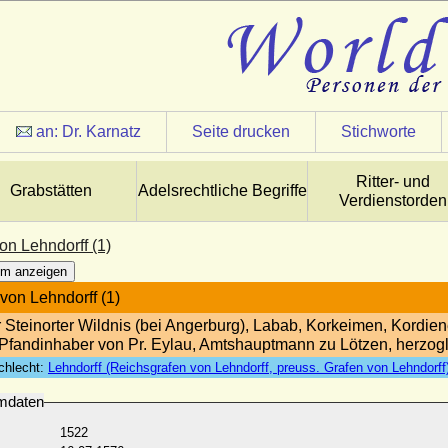
an:
Dr. Karnatz
Seite drucken
Stichworte
Ritter- und
Grabstätten
Adelsrechtliche Begriffe
Verdienstorden
on Lehndorff (1)
m anzeigen
von Lehndorff (1)
r Steinorter Wildnis (bei Angerburg), Labab, Korkeimen, Kordien
, Pfandinhaber von Pr. Eylau, Amtshauptmann zu Lötzen, herzo
chlecht:
Lehndorff (Reichsgrafen von Lehndorff, preuss. Grafen von Lehndorff
mdaten
1522