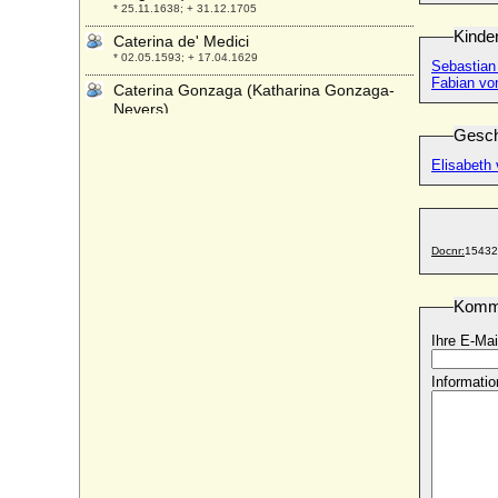
* 25.11.1638; + 31.12.1705
Kinde
Caterina de' Medici
* 02.05.1593; + 17.04.1629
Sebastian
Fabian von
Caterina Gonzaga (Katharina Gonzaga-
Nevers)
* 21.01.1568; + 01.12.1629
Gesch
Caterina Malatesta
Elisabeth 
* unbekannt; + unbekannt
Caterina Maria Balbiano
* 1670; + 16.12.1719
Docnr:
15432
Caterina Micaela de España (Katharina
Michaela von Spanien)
* 10.10.1567; + 06.11.1597
Komm
Caterina Sforza
Ihre E-Mai
* 1463; + 28.05.1509
Caterina Visconti
Informatio
* um 1358; + 14.10.1404
Catharina Charlotte von Tresckow
* 1734; + 1789
Catharina Dorothea von Mandelsloh
a.d.H. Ribbesbüttel (Dorothea von