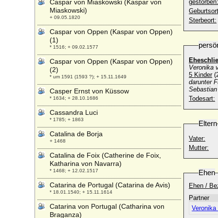
Caspar von Miaskowski (Kaspar von
gestorben
Miaskowski)
Geburtsort
+ 09.05.1820
Sterbeort:
Caspar von Oppen (Kaspar von Oppen)
(1)
persö
* 1516; + 09.02.1577
Eheschli
Caspar von Oppen (Kaspar von Oppen)
Veronika v
(2)
5 Kinder
(
* um 1591 (1593 ?); + 15.11.1649
darunter F
Sebastian
Casper Ernst von Küssow
Todesart:
* 1634; + 28.10.1686
Cassandra Luci
* 1785; + 1863
Eltern
Catalina de Borja
Vater:
+ 1468
Mutter:
Catalina de Foix (Catherine de Foix,
Katharina von Navarra)
* 1468; + 12.02.1517
Ehen
Catarina de Portugal (Catarina de Avis)
Ehen / Be
* 18.01.1540; + 15.11.1614
Partner
Catarina von Portugal (Catharina von
Veronika 
Braganza)