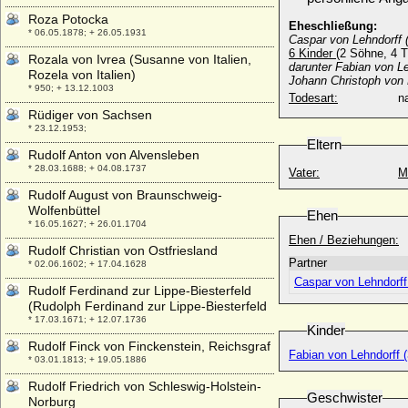
Roza Potocka
Eheschließung:
* 06.05.1878; + 26.05.1931
Caspar von Lehndorff 
6 Kinder
(2 Söhne, 4 T
Rozala von Ivrea (Susanne von Italien,
darunter Fabian von Le
Rozela von Italien)
Johann Christoph von L
* 950; + 13.12.1003
Todesart:
na
Rüdiger von Sachsen
* 23.12.1953;
Eltern
Rudolf Anton von Alvensleben
* 28.03.1688; + 04.08.1737
Vater:
M
Rudolf August von Braunschweig-
Wolfenbüttel
Ehen
* 16.05.1627; + 26.01.1704
Ehen / Beziehungen:
Rudolf Christian von Ostfriesland
Partner
* 02.06.1602; + 17.04.1628
Caspar von Lehndorff
Rudolf Ferdinand zur Lippe-Biesterfeld
(Rudolph Ferdinand zur Lippe-Biesterfeld
* 17.03.1671; + 12.07.1736
Kinder
Rudolf Finck von Finckenstein, Reichsgraf
Fabian von Lehndorff (
* 03.01.1813; + 19.05.1886
Rudolf Friedrich von Schleswig-Holstein-
Geschwister
Norburg