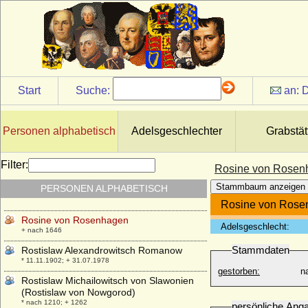
Rose Marie von Arnim a.d.H. Suckow
* 20.09.1875; + 04.01.1952
Rose Windsor (Lady Rose Gilman)
* 01.03.1980;
Rosemarie Moshage
* 22.09.1927;
Start
Suche:
an:
D
Rosemary zu Salm-Salm
* 13.04.1904; + 03.05.2001
Rosina Elisabeth von Herberstein
Personen alphabetisch
Adelsgeschlechter
Grabstät
* 1643; + 30.11.1703
Rosine Margarethe von Eckenberg
Filter:
Rosine von Rosen
* 1625; + 13.10.1648
Stammbaum anzeigen
PERSONEN ALPHABETISCH
Rosine von Baden
* 05.03.1487; + 29.10.1554
Rosine von Rose
Rosine von Rosenhagen
Adelsgeschlecht:
+ nach 1646
Stammdaten
Rostislaw Alexandrowitsch Romanow
* 11.11.1902; + 31.07.1978
gestorben:
n
Rostislaw Michailowitsch von Slawonien
(Rostislaw von Nowgorod)
* nach 1210; + 1262
persönliche Ang