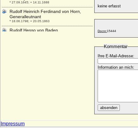
* 27.09.1645; + 14.11.1688
keine erfasst
Rudolf Heinrich Ferdinand von Horn,
Generalleutnant
* 18.06.1798; + 20.05.1863
Rudolf Hesso von Baden
Docnr:
15444
+ 07.08.1335
Rudolf Hug
Kommentar
* 21.10.1885; + 17.11.1972
Ihre E-Mail-Adresse:
Rudolf I. Graf in Schwaben
* um 905 ?; + um 940/950 ?
Information an mich:
Rudolf I. von Baden
* um 1230; + 19.11.1288
Rudolf I. von Burgund (Rudolf I. von
Hochburgund)
+ 25.10.912
Rudolf I. von der Pfalz (Rudolf I. der
absenden
Stammler)
* 09.10.1274; + 12.08.1319
Rudolf I. von Habsburg, Deutscher König
Impressum
* 01.05.1218; + 15.07.1291
Rudolf I. von Sachsen-Wittenberg