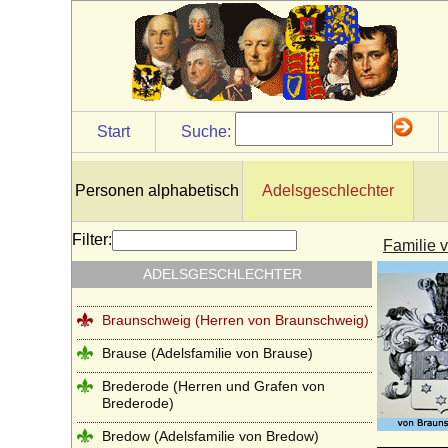
Borgia (span. Borja)
Borstell (Herren von Borstell)
Bosoniden
Bothmer (Herren, Freiherren und Grafen
Start
Suche:
von Bothmer)
Bourbonen (Haus Bourbon, Maison
capétienne de Bourbon)
Personen alphabetisch
Adelsgeschlechter
Brand (Neumark), Herren von Brand
Filter:
Familie 
Brandt von Lindau
ADELSGESCHLECHTER
Brauchitsch (Familie von Brauchitsch)
Braunschweig (Herren von Braunschweig)
Brause (Adelsfamilie von Brause)
Brederode (Herren und Grafen von
Brederode)
Bredow (Adelsfamilie von Bredow)