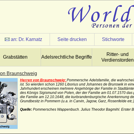
an:
Dr. Karnatz
Seite drucken
Stichworte
Ritter- und
Grabstätten
Adelsrechtliche Begriffe
Verdienstorden
von Braunschweig
Herren von Braunschweig:
Pommersche Adelsfamilie, die wahrsche
ist. So wierden schon 1260 Liborius und Johannes de Brunswik in e
Jahrhundert erscheinen mehrere Angehörige der Familie in Stadtämt
des Königs Sigismund von Polen, der der Familie am 01.07.1570 das po
die Familie am 12.10.1648, die kurbrandenburgische Anerkennung des
Grundbesitz in Pommern (u.a. in Carvin, Jagow, Garz, Rosenfelde etc.
Quelle:
Pommersches Wappenbuch. Julius Theodor Bagmihl. Erster Ba