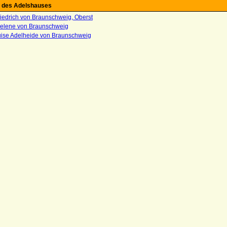
 des Adelshauses
iedrich von Braunschweig, Oberst
Helene von Braunschweig
uise Adelheide von Braunschweig