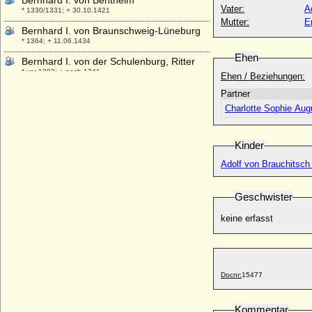
Bernhard I. von Bentheim
Vater:
A
* 1330/1331; + 30.10.1421
Mutter:
E
Bernhard I. von Braunschweig-Lüneburg
* 1364; + 11.06.1434
Ehen
Bernhard I. von der Schulenburg, Ritter
* vor 1302; + nach 1341
Ehen / Beziehungen:
Bernhard I. von Sachsen (Bernhard I.
Partner
Billung)
Charlotte Sophie Aug
* um 950; + 09.02.1011
Bernhard I. von Sachsen-Meiningen
Kinder
* 10.09.1649; + 27.04.1706
Adolf von Brauchitsch 
Bernhard I. von Schwerin
+ nach 1217
Bernhard I. von Solms-Braunfels
Geschwister
+ 07.10.1347
keine erfasst
Bernhard I. von Werle
* um 1245; + 10.10.1286
Bernhard II. von Schwerin
+ vor dem 22.04.1237
Docnr:
15477
Bernhard II. von Anhalt-Bernburg
* 1260; + 1318
Kommentar