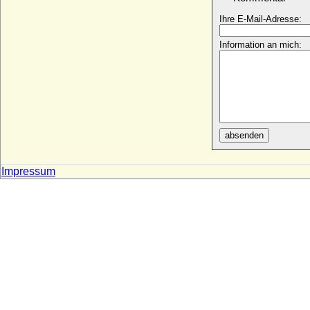
Bernhard II. von Baden
* 1428; + 15.07.1458
Ihre E-Mail-Adresse:
Bernhard II. von Bentheim (Bernhard II.
Information an mich:
von Bentheim-Bentheim)
+ 1473
Bernhard II. von Moltzan (Bernd II. von
Moltzan, genannt der Böse, der böse
Bernd von Wolde)
* um 1452; + vor 24.08.1525
Bernhard II. von Sachsen (Bernhard II.
absenden
Billung)
* nach 990; + 29.06.1059
Impressum
Bernhard II. von Sachsen-Lauenburg
* um 1380 (1385); + 16.07.1463
Bernhard II. von Sachsen-Meiningen
* 17.12.1800; + 03.12.1882
Bernhard II. von Schlesien-Schweidnitz
* 1287; + 06.05.1326
Bernhard II. von Solms-Braunfels
* unbekannt; + 06.08.1459
Bernhard II. zur Lippe
* um 1140; + 30.04.1224