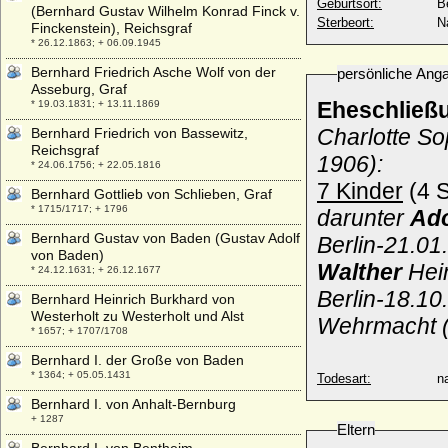
Geburtsort:
Be
(Bernhard Gustav Wilhelm Konrad Finck v.
Sterbeort:
N
Finckenstein), Reichsgraf
* 26.12.1863; + 06.09.1945
Bernhard Friedrich Asche Wolf von der
persönliche Ang
Asseburg, Graf
Eheschließ
* 19.03.1831; + 13.11.1869
Charlotte So
Bernhard Friedrich von Bassewitz,
Reichsgraf
1906):
* 24.06.1756; + 22.05.1816
7 Kinder
(4 S
Bernhard Gottlieb von Schlieben, Graf
* 1715/1717; + 1796
darunter
Ado
Bernhard Gustav von Baden (Gustav Adolf
Berlin-21.01
von Baden)
Walther
Hei
* 24.12.1631; + 26.12.1677
Berlin-18.10
Bernhard Heinrich Burkhard von
Westerholt zu Westerholt und Alst
Wehrmacht 
* 1657; + 1707/1708
Bernhard I. der Große von Baden
* 1364; + 05.05.1431
Todesart:
na
Bernhard I. von Anhalt-Bernburg
+ 1287
Eltern