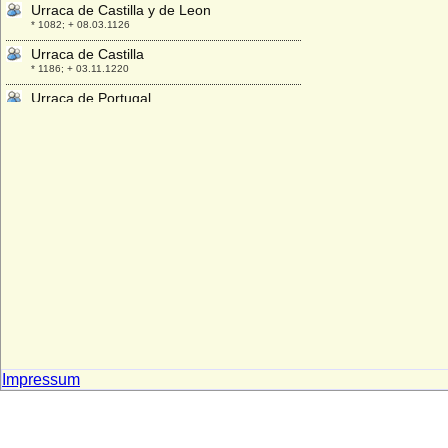
Urraca de Castilla y de Leon
* 1082; + 08.03.1126
Urraca de Castilla
* 1186; + 03.11.1220
Urraca de Portugal
* 1151; + 1188
Urraca Lopez de Haro
+ nach 1226
Ursula Anna von Hünecke
* keine Daten; + nach 1736
Ursula Anna zu Dohna-Schlodien
* 31.12.1700; + 17.03.1761
Ursula Catharina von Altenbockum
* 25.11.1680; + 05.05.1743
Ursula Catharina von Dohna
* 23.04.1622; + 23.04.1622
Ursula Dorothea von Möllendorff
Impressum
* 08.12.1678; + 28.07.1747
Ursula Elisabeth von Steinberg (a.d.H.
Bruchheim)
* 11.09.1616; + 03.03.1672 (oder 1673 ?)