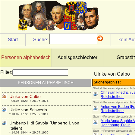
* 27.04.1732; + 02.02.1795
Ulrike Eleonore von Krassow
* 02.05.1693; + 30.06.1754
Ulrike Eleonore Reventlow (Ulrike
Eleonore von Reventlow)
* 01.11.1690; + 12.09.1754
Start
Suche:
kein Au
Ulrike Eleonore von Schweden
* 02.02.1688; + 24.11.1741
Ulrike Louise zu Solms-Braunfels
Personen alphabetisch
Adelsgeschlechter
Grabstät
* 01.05.1731; + 12.09.1792
Ulrike Marianne Fehlhaber
Filter:
Ulrike von Calbo
* 27.08.1799; + 01.03.1859
PERSONEN ALPHABETISCH
Ulrike Sophie von Mecklenburg-Schwerin
* 01.07.1723; + 17.09.1813
Ulrike von Calbo
* 05.06.1820; + 26.06.1874
Ulrike von Schwerin
* 10.02.1772; + 25.09.1811
Umberto I. di Savoia (Umberto I. von
Italien)
* 14.03.1844; + 29.07.1900