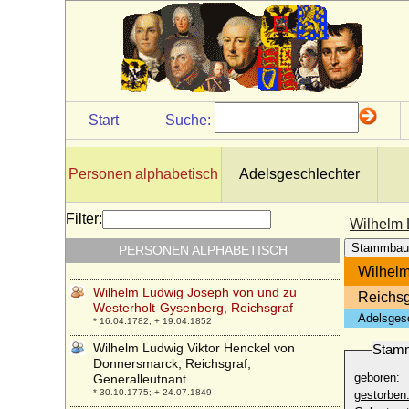
Wilhelm Karl Alexander Heinrich Finck von
Finckenstein, Reichsgraf
* 13.07.1815; + 04.09.1876
Wilhelm Karl von Preußen
* 30.01.1922; + 09.04.2007
Wilhelm Karl von Preußen
Start
Suche:
* 25.08.1955;
Wilhelm Kettler von Kurland (Wilhelm
Ketteler)
Personen alphabetisch
Adelsgeschlechter
* 20.07.1574; + 07.04.1640
Wilhelm Leopold von Geßler
Filter:
Wilhelm 
* 18.12.1724; + 08.07.1794
Stammbau
PERSONEN ALPHABETISCH
Wilhelm Leopold von Retzow
* 1729; + 14.05.1803
Wilhelm
Wilhelm Ludwig Joseph von und zu
Reichsg
Westerholt-Gysenberg, Reichsgraf
Adelsges
* 16.04.1782; + 19.04.1852
Wilhelm Ludwig Viktor Henckel von
Stam
Donnersmarck, Reichsgraf,
geboren:
Generalleutnant
* 30.10.1775; + 24.07.1849
gestorben