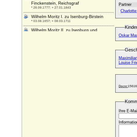
Finckenstein, Reichsgraf
Partner
* 26.09.1777; + 27.01.1843
Charlotte
Wilhelm Moritz I. zu Isenburg-Birstein
* 03.08.1657; + 08.03.1711
Kinde
Wilhelm Moritz II. zu Isenburg und
Büdingen in Philippseich
Oskar Max
* 13.07.1688; + 07.03.1772
Wilhelm Moritz von Nassau-Siegen, Fürst
Gesch
* 18.01.1649; + 23.01.1691
Maximilia
Wilhelm Moritz von Solms-Braunfels
Louise Fr
* 04.04.1651; + 22.03.1720
Wilhelm Otto von Türckheim zu Altdorf,
Freiherr
* 14.06.1856; + 08.11.1920
Docnr:
15616
Wilhelm Radziwill, Fürst
* 19.03.1797; + 05.08.1870
Komm
Wilhelm Radziwill, Prinz
Ihre E-Mai
* 12.07.1845; + 22.08.1911
Wilhelm Reinhard von Neipperg, Graf
Informatio
* 27.05.1684; + 26.05.1774
Wilhelm Roeleman Quadt von Wickrath zu