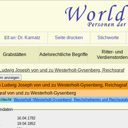
an:
Dr. Karnatz
Seite drucken
Stichworte
Ritter- und
Grabstätten
Adelsrechtliche Begriffe
Verdienstorden
Ludwig Joseph von und zu Westerholt-Gysenberg, Reichsgraf
m anzeigen
 Ludwig Joseph von und zu Westerholt-Gysenberg, Reichsgraf
raf von und zu Westerholt-Gysenberg
chlecht:
Westerholt (Westerholt-Gysenberg), Reichsfreiherren und Reichsgra
mdaten
16.04.1782
:
19.04.1852