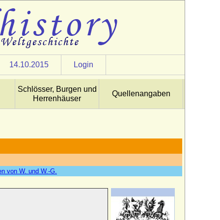
14.10.2015
Login
Schlösser, Burgen und
Quellenangaben
Herrenhäuser
fen von W. und W.-G.