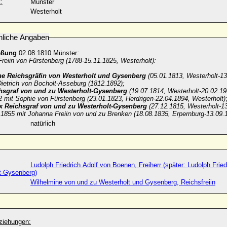
:
Münster
Westerholt
nliche Angaben
eßung
02.08.1810
Münster
:
Freiin von Fürstenberg (1788-15.11.1825, Westerholt):
ne Reichsgräfin von Westerholt und Gysenberg
(05.01.1813, Westerholt-13
ietrich von Bocholt-Asseburg (1812.1892);
chsgraf von und zu Westerholt-Gysenberg
(19.07.1814, Westerholt-20.02.190
2 mit Sophie von Fürstenberg (23.01.1823, Herdrigen-22.04.1894, Westerholt)
x Reichsgraf von und zu Westerholt-Gysenberg
(27.12.1815, Westerholt-13
6.1855 mit Johanna Freiin von und zu Brenken (18.08.1835, Erpernburg-13.09.
natürlich
Ludolph Friedrich Adolf von Boenen, Freiherr (später: Ludolph Frie
t-Gysenberg)
Wilhelmine von und zu Westerholt und Gysenberg, Reichsfreiin
ziehungen: