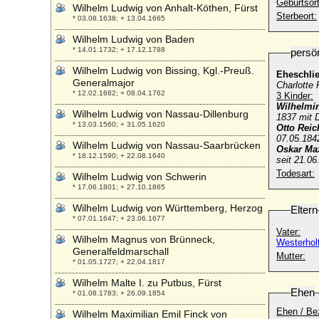
Geburtsort
Wilhelm Ludwig von Anhalt-Köthen, Fürst
Sterbeort:
* 03.08.1638; + 13.04.1665
Wilhelm Ludwig von Baden
* 14.01.1732; + 17.12.1788
persö
Wilhelm Ludwig von Bissing, Kgl.-Preuß.
Eheschli
Generalmajor
Charlotte 
* 12.02.1682; + 08.04.1762
3 Kinder:
Wilhelmi
Wilhelm Ludwig von Nassau-Dillenburg
1837 mit D
* 13.03.1560; + 31.05.1620
Otto Rei
07.05.184
Wilhelm Ludwig von Nassau-Saarbrücken
Oskar Ma
* 18.12.1590; + 22.08.1640
seit 21.0
Todesart:
Wilhelm Ludwig von Schwerin
* 17.06.1801; + 27.10.1865
Wilhelm Ludwig von Württemberg, Herzog
Eltern
* 07.01.1647; + 23.06.1677
Vater:
Wilhelm Magnus von Brünneck,
Westerhol
Generalfeldmarschall
Mutter:
* 01.05.1727; + 22.04.1817
Wilhelm Malte I. zu Putbus, Fürst
Ehen
* 01.08.1783; + 26.09.1854
Ehen / Be
Wilhelm Maximilian Emil Finck von