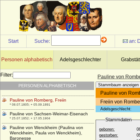
Pauline von Anhalt-Bernburg, Prinzessin
* 23.02.1769; + 29.12.1820
Pauline von Bardeleben
* 05.04.1811; + 1884
Pauline von Below
* 19.07.1825; + 15.02.1889
Start
Suche:
an:
D
Pauline von Metternich-Winneburg und
Beilstein
* 29.11.1771; + 23.06.1855
Personen alphabetisch
Adelsgeschlechter
Grabstät
Pauline von Metternich-Winneburg und
Beilstein
Filter:
Pauline von Romber
* 06.01.1880; + 19.05.1960
Stammbaum anzeigen
PERSONEN ALPHABETISCH
Pauline von Reichenbach-Lessonitz
* 05.06.1858; + 21.10.1927
Pauline von Romb
Pauline von Romberg, Freiin
Freiin von Rombe
* 08.07.1805; + 05.09.1891
Adelsgeschlecht:
Pauline von Sachsen-Weimar-Eisenach
* 25.07.1852; + 17.05.1904
Stammdaten
Pauline von Wenckheim (Paulina von
geboren:
0
Wenckheim, Paula von Wenckheim),
gestorben:
0
Baronesse