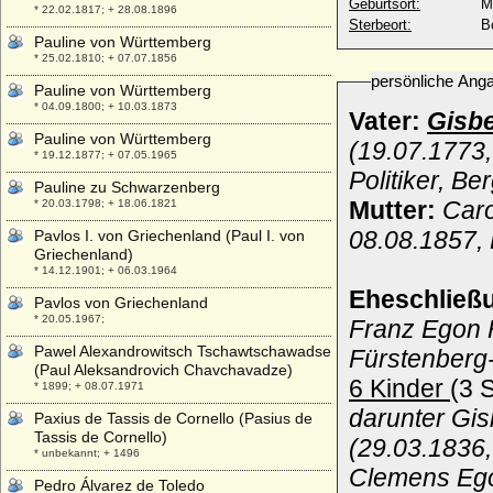
Geburtsort:
M
* 22.02.1817; + 28.08.1896
Sterbeort:
B
Pauline von Württemberg
* 25.02.1810; + 07.07.1856
persönliche Ang
Pauline von Württemberg
* 04.09.1800; + 10.03.1873
Vater:
Gisbe
Pauline von Württemberg
(19.07.1773,
* 19.12.1877; + 07.05.1965
Politiker, B
Pauline zu Schwarzenberg
Mutter:
Caro
* 20.03.1798; + 18.06.1821
08.08.1857,
Pavlos I. von Griechenland (Paul I. von
Griechenland)
* 14.12.1901; + 06.03.1964
Eheschließ
Pavlos von Griechenland
* 20.05.1967;
Franz Egon 
Pawel Alexandrowitsch Tschawtschawadse
Fürstenberg
(Paul Aleksandrovich Chavchavadze)
6 Kinder
(3 
* 1899; + 08.07.1971
darunter Gi
Paxius de Tassis de Cornello (Pasius de
Tassis de Cornello)
(29.03.1836
* unbekannt; + 1496
Clemens Ego
Pedro Álvarez de Toledo