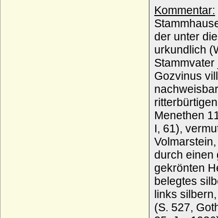
Kommentar:
Pedro II. von Portugal
* 26.4.1648; + 9.12.1706
Stammhause 
Pedro III. von Aragon und Sizilien (Peter
der unter d
III. der Grosse von Aragon)
urkundlich (W
* 1239 (1240); + 02.11.1285
Stammvater 
Pedro III. von Portugal (Peter III. von
Portugal)
Gozvinus vil
* 05.07.1717; + 25.05.1786
nachweisbar 
Pedro IV. (I.) von Portugal und Brasilien
ritterbürtig
(Kaiser Peter I. von Brasilien)
* 12.10.1798; + 24.09.1834
Menethen 117
Pedro IV. el Ceremonioso von Aragon
I, 61), verm
(Peter IV. von Aragon)
Volmarstein,
* 05.09.1319; + 05.01.1387
durch einen g
Pedro Luis de Borja (Pier Luigi de Borgia)
* 1458/1460; + 1488 (1491 ?)
gekrönten He
Pedro V. von Portugal
belegtes sil
* 16.09.1837; + 11.11.1861
links silber
Penelope Jane Coates (Susan Penelope
Jane Coates)
(S. 527, Got
* 23.10.1959;