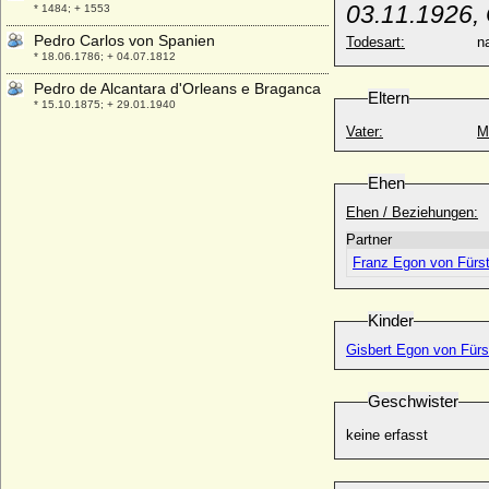
03.11.1926, 
* 1484; + 1553
Pedro Carlos von Spanien
Todesart:
na
* 18.06.1786; + 04.07.1812
Pedro de Alcantara d'Orleans e Braganca
Eltern
* 15.10.1875; + 29.01.1940
Vater:
M
Pedro de Alcantara Gaetao d'Orleans e
Braganca (Pierre d'Alcântara Gaston
d'Orléans-Bragance)
Ehen
* 19.02.1913; + 27.12.2007
Ehen / Beziehungen:
Pedro de Portugal
* 09.12.1392; + 20.05.1449
Partner
Franz Egon von Fürs
Pedro I. de Castilla y León (Pedro I. der
Grausame)
* 30.08.1334; + 23.03.1369
Kinder
Pedro I. von Portugal (Peter I. von
Gisbert Egon von Für
Portugal)
* 08.04.1320; + 18.01.1367
Geschwister
Pedro II. de Aragon el Catolico (Peter II.
der Katholische von Aragonien)
keine erfasst
* 1178 (1174); + 13.09.1213
Pedro II. von Brasilien
* 02.12.1825; + 05.12.1891