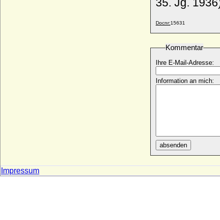
35. Jg. 1936
Penelope Meredith Eastwood
* 16.04.1953;
Docnr:
15631
Penelope Thompson (Penny Thompson)
* 17.03.1966;
Kommentar
Per-Edvard Lithander
* 10.09.45;
Ihre E-Mail-Adresse:
Perejaslawa von Galizien (Perejaslawa
Danilowna Galickaja)
Information an mich:
+ 12.04.1283
Perenelle de Joigny (Peronette de Joigny)
+ 1282
Peronette von Steinfurt
* um 1359; + nach 29.09.1404
Persida Nenadovic
absenden
* 13.02.1813; + 29.03.1873
Petar I. (Peter I.) von Montenegro
Impressum
* 04.04.1747; + 31.10.1830
Petar I. Karadjordjevic von Serbien (Peter
I. von Serbien)
* 29.06.1844; + 16.08.1921
Petar II. Petrovic Njego? (Peter II.) von