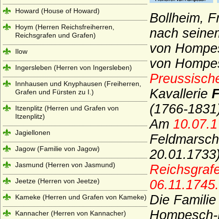
Howard (House of Howard)
Bollheim, F
Hoym (Herren Reichsfreiherren,
nach seine
Reichsgrafen und Grafen)
von Hompes
Ilow
von Hompes
Ingersleben (Herren von Ingersleben)
Preussisch
Innhausen und Knyphausen (Freiherren,
Kavallerie
F
Grafen und Fürsten zu I.)
(1766-1831
Itzenplitz (Herren und Grafen von
Itzenplitz)
Am
10.07.1
Jagiellonen
Feldmarsch
Jagow (Familie von Jagow)
20.01.1733
Jasmund (Herren von Jasmund)
Reichsgraf
Jeetze (Herren von Jeetze)
06.11.1745.
Die Famili
Kameke (Herren und Grafen von Kameke)
Hompesch-
Kannacher (Herren von Kannacher)