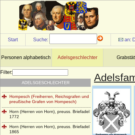
Herzöge von Lothringen aus der Familie
der Wigeriche
Heyden und Heyden-Linden
Hochberg (Hohberg, Hoberg)
Start
Suche:
an:
D
Hoensbroech (niederländisch: van
Hoensbroeck), Reichsfreiherren, Grafen,
Reichsgrafen
Personen alphabetisch
Adelsgeschlechter
Grabstät
Hohenems (Herren und Grafen von
Hohenems)
Filter:
Adelsfam
Hohenzollern
ADELSGESCHLECHTER
Holstein (Adelsfamilie von Holstein)
Hompesch (Freiherren, Reichsgrafen und
preußische Grafen von Hompesch)
Horn (Herren von Horn), preuss. Briefadel
1772
Horn (Herren von Horn), preuss. Briefadel
1865