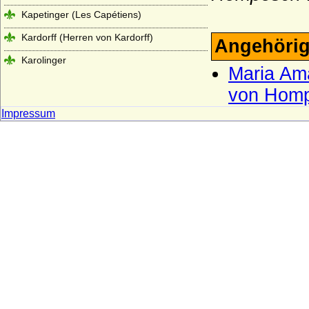
Kapetinger (Les Capétiens)
Kardorff (Herren von Kardorff)
Angehörig
Karolinger
Maria Am
Karstedt (Herren von Karstedt)
von Homp
Katte (Herren und Grafen von Katte)
Impressum
Kerssenbrock (Herren von Kerssenbrock)
Kesselstatt (Ritter, Reichsfreiherren,
Reichsgrafen von Kesselstatt)
Keyserlingk (auch Keyserling), Herren,
Freiherren und Grafen
Kielmansegg (Herren, Reichsfreiherren,
Reichsgrafen von Kielmansegg)
Kielmansegg (Freiherren von
Kielmansegg, Österreich)
Kinsky von Wchinitz und Tettau