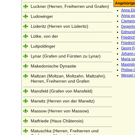
Angehörige
Luckner (Herren, Freiherren und Grafen)
Anna Eli
Anna vo
Ludowinger
Clemens 
Lüderitz (Herren von Lüderitz)
Degenha
Edmund 
Lütke, von der
Friedric
Friedric
Luitpoldinger
Georg F
Johann 
Lynar (Grafen und Fürsten zu Lynar)
Maria v
Maximil
Makedonische Dynastie
Philipp 
Wessel v
Maltzan (Moltzan, Moltzahn, Maltzahn),
Herren, Freiherren und Grafen
Mansfeld (Grafen von Mansfeld)
Marwitz (Herren von der Marwitz)
Massow (Herren von Massow)
Matfriede (Haus Châtenois)
Matuschka (Herren, Freiherren und