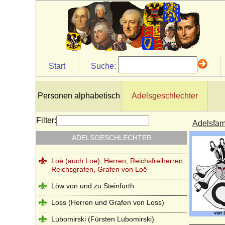
Levetzow (Herren, Freiherren und Grafen
von Levetzow)
Leyen - Herren, Reichsfreiherren,
Reichsgrafen und Fürsten von der Leyen
Leyen - Herren und (preuss.) Freiherren
Start
Suche:
von der Leyen
Liebenthal (Herren von Liebenthal)
Personen alphabetisch
Adelsgeschlechter
Linstow (Herren von Linstow)
Liudolfinger (Ottonen)
Filter:
Adelsfam
Lobkowicz (Herren, Freiherren und
ADELSGESCHLECHTER
Fürsten von Lobkowicz)
Loë (auch Loe), Herren, Reichsfreiherren,
Reichsgrafen, Grafen von Loë
Löw von und zu Steinfurth
Loss (Herren und Grafen von Loss)
Lubomirski (Fürsten Lubomirski)