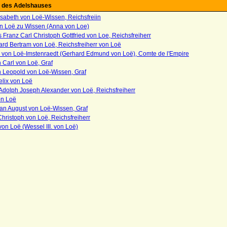
 des Adelshauses
sabeth von Loë-Wissen, Reichsfreiin
n Loë zu Wissen (Anna von Loe)
Franz Carl Christoph Gottfried von Loe, Reichsfreiherr
rd Bertram von Loë, Reichsfreiherr von Loë
von Loë-Imstenraedt (Gerhard Edmund von Loë), Comte de l'Empire
h Carl von Loë, Graf
h Leopold von Loë-Wissen, Graf
elix von Loë
Adolph Joseph Alexander von Loë, Reichsfreiherr
on Loë
ian August von Loë-Wissen, Graf
Christoph von Loë, Reichsfreiherr
on Loë (Wessel III. von Loë)