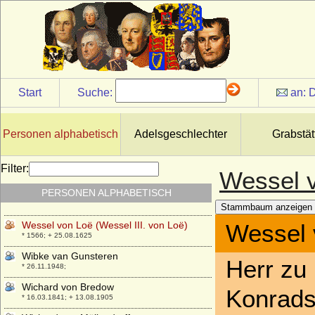
Werner von Schwerin
+ unbekannt
Werner von Schwerin
+ um 1389
Werner von Veltheim, Graf
* 18.02.1785; + 05.06.1860
Start
Suche:
an:
D
Werner von Veltheim
* 01.07.1817; + 31.07.1855
Personen alphabetisch
Adelsgeschlechter
Grabstät
Werner von Veltheim (Franz Karl Adolf
Werner von Veltheim)
* 13.05.1843; + 26.05.1919
Filter:
Wessel v
Wessel Gisbert Wilhelm von Syberg zum
PERSONEN ALPHABETISCH
Busch
* 18.10.1714; + 1761
Stammbaum anzeigen
Wessel von Loë (Wessel III. von Loë)
Wessel 
* 1566; + 25.08.1625
Wibke van Gunsteren
Herr zu
* 26.11.1948;
Wichard von Bredow
Konrads
* 16.03.1841; + 13.08.1905