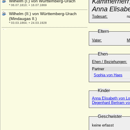
Kammerherr
Wilhelm (I.) von Württemberg-Urach
* 06.07.1810; + 16.07.1869
Anna Elisab
Wilhelm (II.) von Württemberg-Urach
Todesart:
na
(Mindaugas II.)
* 03.03.1864; + 24.03.1928
Eltern
Wilhelm (III.) von Württemberg-Urach
* 27.09.1897; + 08.08.1957
Vater:
M
Wilhelm Abraham von Thumbshirn
* 05.12.1599; + 16.10.1660
Ehen
Wilhelm Adelbert Hermann Leo vom
Hagen (Adelbert vom Hagen), Graf
Ehen / Beziehungen:
* 24.02.1798; + 28.01.1876
Partner
Wilhelm Adolf vom Hagen, Freiherr
Sophia von Haes
* 11.02.1721; + 1787
Wilhelm Albrecht Heinrich von Schönburg-
Kinder
Glauchau
* 26.01.1762; + 02.09.1815
Anna Elisabeth von Lo
Degenhard Bertram von
Wilhelm Albrecht Johann Carl Friedrich
Quadt von Wykradt-Hüchtenbrock,
Freiherr
Geschwister
* ?; + 1757
keine erfasst
Wilhelm Albrecht von Karstedt