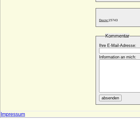
* 06.05.1750; + 03.07.1809
Wilhelm Albrecht von Montenuovo
* 08.08.1819; + 06.04.1895
Docnr:
15743
Wilhelm Alexander zu Dohna-Schlodien,
Graf
* 31.01.1695; + 09.07.1749
Kommentar
Wilhelm Anton von der Asseburg, Freiherr,
Ihre E-Mail-Adresse:
Fürstbischof
* 16.02.1707; + 26.12.1782
Information an mich:
Wilhelm Arnold Carl Finck von
Finckenstein, Reichsgraf
* 11.07.1855; + 13.07.1934
Wilhelm Arthur von der Groeben, Graf
* 16.03.1850; + 08.10.1899
Wilhelm August Albert Ludwig von
absenden
Bismarck (Wilhelm von Bismarck-Briest)
* 20.12.1803; + 14.03.1877
Impressum
Wilhelm August von Voß (Friedrich
Wilhelm August von Voss)
* 29.03.1753; + 27.09.1779
Wilhelm Bernhard von der Goltz, Graf
* 06.10.1736; + 06.02.1795