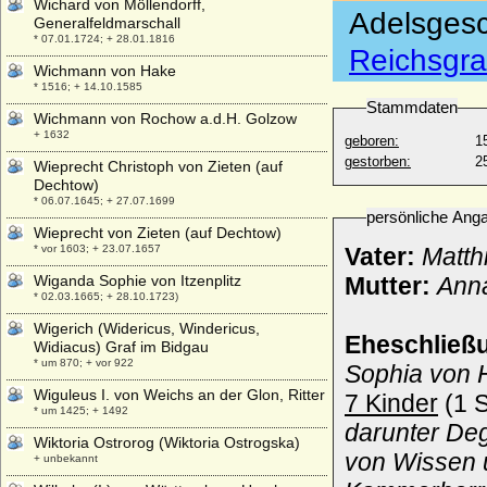
Wichard von Möllendorff,
Adelsgesc
Generalfeldmarschall
* 07.01.1724; + 28.01.1816
Reichsgra
Wichmann von Hake
* 1516; + 14.10.1585
Stammdaten
Wichmann von Rochow a.d.H. Golzow
+ 1632
geboren:
1
gestorben:
2
Wieprecht Christoph von Zieten (auf
Dechtow)
* 06.07.1645; + 27.07.1699
persönliche Ang
Wieprecht von Zieten (auf Dechtow)
* vor 1603; + 23.07.1657
Vater:
Matth
Wiganda Sophie von Itzenplitz
Mutter:
Anna
* 02.03.1665; + 28.10.1723)
Wigerich (Widericus, Windericus,
Eheschließ
Widiacus) Graf im Bidgau
* um 870; + vor 922
Sophia von H
Wiguleus I. von Weichs an der Glon, Ritter
7 Kinder
(1 S
* um 1425; + 1492
darunter Deg
Wiktoria Ostrorog (Wiktoria Ostrogska)
von Wissen 
+ unbekannt