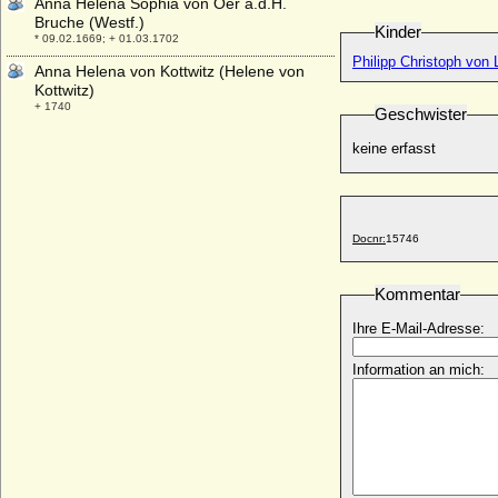
Anna Helena Sophia von Oer a.d.H.
Bruche (Westf.)
Kinder
* 09.02.1669; + 01.03.1702
Philipp Christoph von 
Anna Helena von Kottwitz (Helene von
Kottwitz)
+ 1740
Geschwister
Anna Helena von Wolfersdorf (Anna
keine erfasst
Helena von Wolffersdorff)
* 21.12.1651; + 03.02.1701
Anna Helene von Kaunitz
* 04.03.1605; + 11.09.1682
Docnr:
15746
Anna Henriette von der Pfalz-Simmern
* 13.03.1648; + 23.02.1723
Kommentar
Anna I. Iwanowna von Rußland
* 28.01.1693; + 17.10.1740
Ihre E-Mail-Adresse:
Anna Ilsabe von Bülow (a.d.H. Wedendorf-
Information an mich:
Roselund)
* 25.02.1675; + 23.01.1701
Anna Ilsung von Tratzberg
* 14.02.1549; + 21.02.1601
Anna Isabella Gonzaga-Guastalla
* 12.02.1655; + 18.11.1703