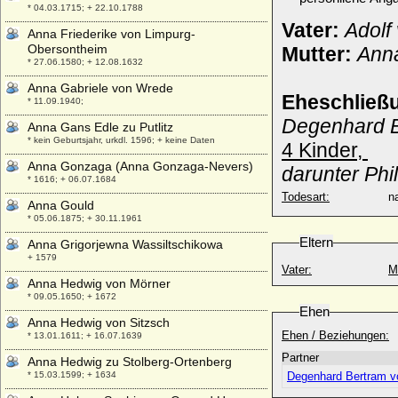
* 04.03.1715; + 22.10.1788
Vater:
Adolf
Anna Friederike von Limpurg-
Obersontheim
Mutter:
Anna
* 27.06.1580; + 12.08.1632
Anna Gabriele von Wrede
Eheschließ
* 11.09.1940;
Degenhard Be
Anna Gans Edle zu Putlitz
* kein Geburtsjahr, urkdl. 1596; + keine Daten
4 Kinder,
Anna Gonzaga (Anna Gonzaga-Nevers)
darunter Phi
* 1616; + 06.07.1684
Todesart:
na
Anna Gould
* 05.06.1875; + 30.11.1961
Eltern
Anna Grigorjewna Wassiltschikowa
+ 1579
Vater:
M
Anna Hedwig von Mörner
* 09.05.1650; + 1672
Ehen
Anna Hedwig von Sitzsch
Ehen / Beziehungen:
* 13.01.1611; + 16.07.1639
Partner
Anna Hedwig zu Stolberg-Ortenberg
* 15.03.1599; + 1634
Degenhard Bertram vo