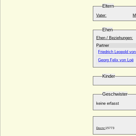
Eltern
Pauline von Württemberg
* 04.09.1800; + 10.03.1873
Vater:
M
Pauline von Württemberg
* 19.12.1877; + 07.05.1965
Ehen
Pauline zu Schwarzenberg
Ehen / Beziehungen:
* 20.03.1798; + 18.06.1821
Partner
Pavlos I. von Griechenland (Paul I. von
Friedrich Leopold vo
Griechenland)
* 14.12.1901; + 06.03.1964
Georg Felix von Loë
Pavlos von Griechenland
* 20.05.1967;
Kinder
Pawel Alexandrowitsch Tschawtschawadse
(Paul Aleksandrovich Chavchavadze)
* 1899; + 08.07.1971
Geschwister
Paxius de Tassis de Cornello (Pasius de
keine erfasst
Tassis de Cornello)
* unbekannt; + 1496
Pedro Álvarez de Toledo
* 1484; + 1553
Docnr:
15773
Pedro Carlos von Spanien
* 18.06.1786; + 04.07.1812