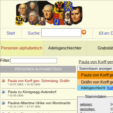
Paul von Württemberg (Paul Wilhelm von
Württemberg)
* 25.06.1797; + 25.11.1860
Paul Weichser von Weichs an der Glon
(Paul von Weichs an der Glon), Ritter
* vor 1400; + nach 1445
Paul Wilhelm von Preußen
Start
Suche:
an:
D
* 04.10.1995;
Paul Wladimir von Oldenburg
* 16.08.1969;
Personen alphabetisch
Adelsgeschlechter
Grabstät
Paul Yorck von Wartenburg (Hans Ludwig
David Paul Yorck von Wartenburg), Graf
Filter:
Paula von Korff ge
* 01.03.1835; + 12.09.1897
Stammbaum anzeigen
PERSONEN ALPHABETISCH
Paul Yorck von Wartenburg, Graf
* 26.01.1902; + 09.06.2002
Paula von Korff g
Paula von Korff gen. Schmising, Gräfin
Gräfin von Korff 
* 14.07.1863; + 11.02.1942
Adelsgeschlecht:
Kor
Paula zu Königsegg-Aulendorf
* 22.05.1926;
Stammdaten
Pauline Albertine Ulrike von Montmartin
geboren:
1
* 02.10.1797; + 27.07.1861
gestorben:
1