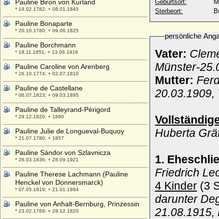
Pauline Biron von Kurland
Geburtsort:
M
* 19.02.1782; + 08.01.1845
Sterbeort:
B
Pauline Bonaparte
* 20.10.1780; + 09.06.1825
persönliche Ang
Pauline Borchmann
Vater:
Cleme
* 18.11.1851; + 13.06.1916
Münster-25.
Pauline Caroline von Arenberg
* 26.10.1774; + 02.07.1810
Mutter:
Ferd
Pauline de Castellane
20.03.1909,
* 06.07.1823; + 09.03.1895
Pauline de Talleyrand-Périgord
Vollständig
* 29.12.1820; + 1890
Huberta Gräf
Pauline Julie de Longueval-Buquoy
* 21.07.1780; + 1857
Pauline Sándor von Szlavnicza
1. Eheschl
* 26.03.1836; + 28.09.1921
Friedrich Le
Pauline Therese Lachmann (Pauline
Henckel von Donnersmarck)
4 Kinder
(3 S
* 07.05.1819; + 21.01.1884
darunter De
Pauline von Anhalt-Bernburg, Prinzessin
21.08.1915, 
* 23.02.1769; + 29.12.1820