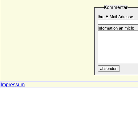
Kommentar
Pedro de Alcantara d'Orleans e Braganca
* 15.10.1875; + 29.01.1940
Ihre E-Mail-Adresse:
Pedro de Alcantara Gaetao d'Orleans e
Braganca (Pierre d'Alcântara Gaston
Information an mich:
d'Orléans-Bragance)
* 19.02.1913; + 27.12.2007
Pedro de Portugal
* 09.12.1392; + 20.05.1449
Pedro I. de Castilla y León (Pedro I. der
Grausame)
absenden
* 30.08.1334; + 23.03.1369
Pedro I. von Portugal (Peter I. von
Portugal)
Impressum
* 08.04.1320; + 18.01.1367
Pedro II. de Aragon el Catolico (Peter II.
der Katholische von Aragonien)
* 1178 (1174); + 13.09.1213
Pedro II. von Brasilien
* 02.12.1825; + 05.12.1891
Pedro II. von Portugal
* 26.4.1648; + 9.12.1706