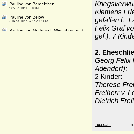
Kriegsverwu
Pauline von Bardeleben
* 05.04.1811; + 1884
Klemens Frie
Pauline von Below
gefallen b. La
* 19.07.1825; + 15.02.1889
Felix Graf 
Pauline von Metternich-Winneburg und
gef.), 7 Kin
Beilstein
* 29.11.1771; + 23.06.1855
Pauline von Metternich-Winneburg und
2. Eheschli
Beilstein
* 06.01.1880; + 19.05.1960
Georg Felix 
Pauline von Reichenbach-Lessonitz
Adendorf):
* 05.06.1858; + 21.10.1927
2 Kinder:
Pauline von Romberg, Freiin
Therese Frei
* 08.07.1805; + 05.09.1891
Freiherr v. 
Pauline von Sachsen-Weimar-Eisenach
* 25.07.1852; + 17.05.1904
Dietrich Fre
Pauline von Wenckheim (Paulina von
Wenckheim, Paula von Wenckheim),
Baronesse
* 22.02.1817; + 28.08.1896
Todesart:
na
Pauline von Württemberg
* 25.02.1810; + 07.07.1856