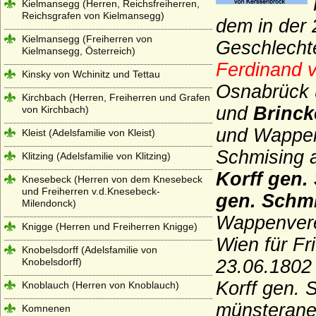
Kielmansegg (Herren, Reichsfreiherren,
Reichsgrafen von Kielmansegg)
dem in der 
Kielmansegg (Freiherren von
Geschlecht
Kielmansegg, Österreich)
Ferdinand 
Kinsky von Wchinitz und Tettau
Osnabrück u
Kirchbach (Herren, Freiherren und Grafen
und
Brinck
von Kirchbach)
und Wappen 
Kleist (Adelsfamilie von Kleist)
Schmising 
Klitzing (Adelsfamilie von Klitzing)
Korff gen
Knesebeck (Herren von dem Knesebeck
und Freiherren v.d.Knesebeck-
gen. Schm
Milendonck)
Wappenvere
Knigge (Herren und Freiherren Knigge)
Wien für
Fr
Knobelsdorff (Adelsfamilie von
Knobelsdorff)
23.06.1802 
Korff gen. 
Knoblauch (Herren von Knoblauch)
münsterane
Komnenen