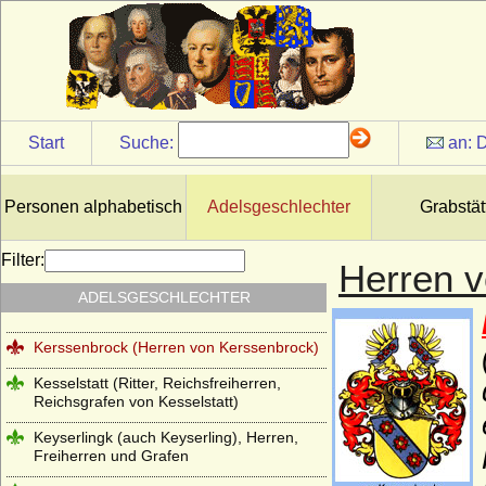
Jasmund (Herren von Jasmund)
Jeetze (Herren von Jeetze)
Kameke (Herren und Grafen von Kameke)
Kannacher (Herren von Kannacher)
Start
Suche:
an:
D
Kapetinger (Les Capétiens)
Kardorff (Herren von Kardorff)
Personen alphabetisch
Adelsgeschlechter
Grabstät
Karolinger
Filter:
Herren 
Karstedt (Herren von Karstedt)
ADELSGESCHLECHTER
Katte (Herren und Grafen von Katte)
Kerssenbrock (Herren von Kerssenbrock)
Kesselstatt (Ritter, Reichsfreiherren,
Reichsgrafen von Kesselstatt)
Keyserlingk (auch Keyserling), Herren,
Freiherren und Grafen