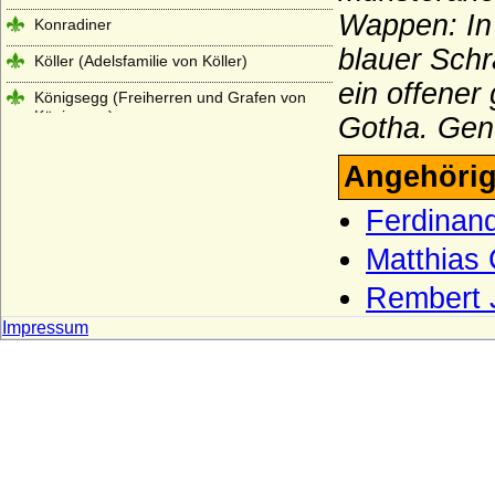
Wappen: In 
Konradiner
blauer Sch
Köller (Adelsfamilie von Köller)
ein offener
Königsegg (Freiherren und Grafen von
Königsegg)
Gotha. Gene
Königsmarck
Angehörig
Koppelow (Herren von Koppelow)
Ferdinan
Korff (von Korff gen. Schmising, von Korff
gen. Schmising-Kerssenbrock)
Matthias
Kottwitz (Herren und Freiherren von
Rembert 
Kottwitz)
Impressum
Krockow, Herren und preußische Grafen
Kröcher (Herren von Kröcher)
Krusemarck (Herren von Krusemarck)
Küssow (Herren und Reichsgrafen von
Küssow)