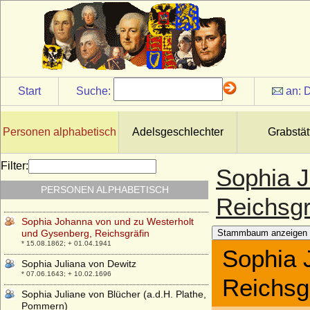
Sophia Friederika von Kamptz
* 19.03.1724; + 19.06.1805
Sophia Friederike von Mecklenburg-
Schwerin
* 24.08.1758; + 29.11.1794
Sophia Gomm
* 06.07.1761; + 26 09.1837
Start
Suche:
an:
D
Sophia Hedwig von Braunschweig-
Wolfenbüttel
* 01.12.1561; + 30.01.1631
Personen alphabetisch
Adelsgeschlechter
Grabstät
Sophia Hedwig von Nassau-Dietz
(Nassau-Diez)
Filter:
Sophia J
* 08.03.1690; + 01.03.1734
PERSONEN ALPHABETISCH
Sophia Hedwig von Sachsen-Merseburg
Reichsgr
* 04.08.1660; + 02.08.1686
Sophia Johanna von und zu Westerholt
und Gysenberg, Reichsgräfin
Stammbaum anzeigen
* 15.08.1862; + 01.04.1941
Sophia 
Sophia Juliana von Dewitz
* 07.06.1643; + 10.02.1696
Reichsg
Sophia Juliane von Blücher (a.d.H. Plathe,
Pommern)