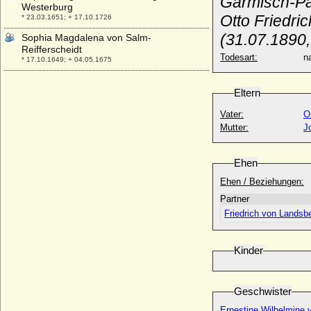
Garmisch-Pa
Westerburg
Otto Friedri
* 23.03.1651; + 17.10.1726
(31.07.1890
Sophia Magdalena von Salm-
Reifferscheidt
Todesart:
na
* 17.10.1649; + 04.05.1675
Sophia Magdalena zu Solms-Laubach-
Utphe
Eltern
* 15.02.1707; + 31.08.1744
Vater:
O
Sophia Margaretha Magdalena von Stein
Mutter:
J
zu Ost- und Nordheim
* 13.03.1688; + 22.01.1748
Ehen
Sophia Maria Anna von Hohenlohe-
Waldenburg
Ehen / Beziehungen:
* 16.02.1673; + 17.08.1698
Partner
Sophia Maria von Hessen-Darmstadt
Friedrich von Landsb
* 07.05.1661; + 22.08.1712
Sophia Maria zu Pfalz-Birkenfeld
* 05.04.1702; + 13.11.1761
Kinder
Sophia N
+ nach 1181
Geschwister
Sophia Therese von Schönborn-
Buchheim, Reichsgräfin
Ernestine Wilhelmine 