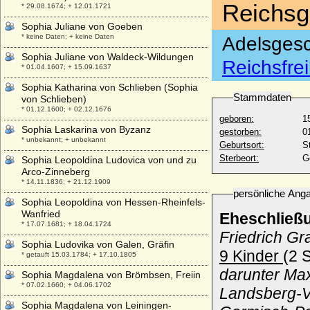
Reichsg
* 29.08.1674; + 12.01.1721
Sophia Juliane von Goeben
* keine Daten; + keine Daten
Adelsgesc
Sophia Juliane von Waldeck-Wildungen
Reichsfre
* 01.04.1607; + 15.09.1637
Sophia Katharina von Schlieben (Sophia
Stammdaten
von Schlieben)
* 01.12.1600; + 02.12.1676
geboren:
1
Sophia Laskarina von Byzanz
gestorben:
0
* unbekannt; + unbekannt
Geburtsort:
S
Sterbeort:
G
Sophia Leopoldina Ludovica von und zu
Arco-Zinneberg
* 14.11.1836; + 21.12.1909
persönliche Ang
Sophia Leopoldina von Hessen-Rheinfels-
Wanfried
Eheschließ
* 17.07.1681; + 18.04.1724
Friedrich G
Sophia Ludovika von Galen, Gräfin
9 Kinder
(2 
* getauft 15.03.1784; + 17.10.1805
darunter Max
Sophia Magdalena von Brömbsen, Freiin
* 07.02.1660; + 04.06.1702
Landsberg-V
Sophia Magdalena von Leiningen-