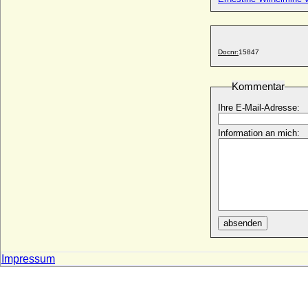
* 15.08.1772; + 04.07.1810
Sophia Theresia zu Oettingen-Wallerstein
* 09.12.1751; + 21.05.1835
Docnr:
15847
Sophia von Alvensleben (a.d.H.
Isenschnibbe)
* 07.07.1560; + 17.09.1635
Kommentar
Sophia von Arnstein
Ihre E-Mail-Adresse:
* unbekannt; + unbekannt
Sophia von Brandenburg
Information an mich:
* 06.06.1568; + 17.12.1622
Sophia von Braunschweig-Lüneburg
* 1358; + 1416
Sophia von der Schulenburg
* keine Daten; + keine Daten
Sophia von der Schulenburg
absenden
* 14.05.1556; + 12.09.1605
Sophia von Fürstenberg-Herdringen,
Impressum
Freiin
* 18.07.1790; + 08.10.1860
Sophia von Griechenland und Dänemark
* 02.11.1938;