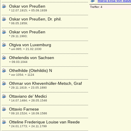
Oskar von Preußen
* 12.07.1915; + 05.09.1939
Oskar von Preußen, Dr. phil.
* 06.05.1959;
Oskar von Preußen
* 29.11.1993;
Otgiva von Luxemburg
* um 995; + 21.02.1030
Othelendis von Sachsen
+ 09.03.1044
Othelhilde (Otehildis) N
* vor 1054; + 1124
Othmar von Khevenhüller-Metsch, Graf
* 29.11.1819; + 23.05.1890
Ottaviano de' Medici
* 14.07.1484; + 28.05.1546
Ottavio Farnese
* 09.10.1524; + 18.09.1586
Otteline Frederique Louise van Reede
* 24.01.1773; + 24.11.1799