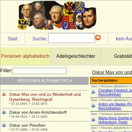
Orazia Mattei (Horacia Mattei)
* um 1512; + nicht bekannt
Ordulf von Sachsen (Ordulf Billung von
Sachsen)
* 1022; + 28.03.1072
Ortrud zu Schleswig-Holstein-Sonderburg-
Start
Suche:
kein Au
Glücksburg
* 19.12.1925; + 06.02.1980
Ortrud zu Ysenburg und Büdingen
Personen alphabetisch
Adelsgeschlechter
Grabstät
* 15.01.1879; + 28.04.1918
Oskar I. von Schweden und Norwegen
Filter:
Oskar Max von und
* 04.07.1799; + 08.07.1859
PERSONEN ALPHABETISCH
Oskar II. von Schweden und Norwegen
* 21.01.1829; + 08.12.1907
Oskar Max von und zu Westerholt und
Gysenberg, Reichsgraf
* 27.12.1815; + 13.02.1874
Oskar von Arnim-Kröchlendorff
* 16.06.1813; + 18.12.1903
Oskar von Preußen
* 27.07.1888; + 27.01.1958