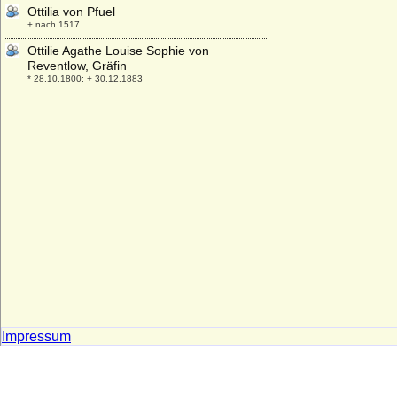
Ottilia von Pfuel
+ nach 1517
Ottilie Agathe Louise Sophie von
Reventlow, Gräfin
* 28.10.1800; + 30.12.1883
Ottilie Dorothea Sophie Elisabeth von
Platen
* 22.08. 1743; + ?
Ottilie Richter
* 14.01.1831; + 27.01.1903
Ottilie Sophie Friederike von Karstedt
* 26.02.1746; + 01.04.1823
Ottilie von Bredow
+ 25.06.1539
Ottilie von Faber, Freiin
* 06.09.1877; + 28.09.1944
Ottilie von Katzenelnbogen
* um 1451; + 15.08.1517
Impressum
Ottilie von Lieres und Wilkau
* 10.09.1843; + 16.05.1911
Ottilie von Warnstedt