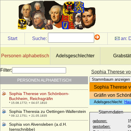
Sophia Magdalena zu Solms-Laubach-
Utphe
* 15.02.1707; + 31.08.1744
Sophia Margaretha Magdalena von Stein
zu Ost- und Nordheim
* 13.03.1688; + 22.01.1748
Sophia Maria Anna von Hohenlohe-
Start
Suche:
an:
D
Waldenburg
* 16.02.1673; + 17.08.1698
Sophia Maria von Hessen-Darmstadt
Personen alphabetisch
Adelsgeschlechter
Grabstät
* 07.05.1661; + 22.08.1712
Sophia Maria zu Pfalz-Birkenfeld
Filter:
Sophia Therese vo
* 05.04.1702; + 13.11.1761
Stammbaum anzeigen
PERSONEN ALPHABETISCH
Sophia N
+ nach 1181
Sophia Therese v
Sophia Therese von Schönborn-
Gräfin von Schö
Buchheim, Reichsgräfin
Adelsgeschlecht:
Hau
* 15.08.1772; + 04.07.1810
Sophia Theresia zu Oettingen-Wallerstein
Stammdaten
* 09.12.1751; + 21.05.1835
geboren:
1
Sophia von Alvensleben (a.d.H.
gestorben:
0
Isenschnibbe)