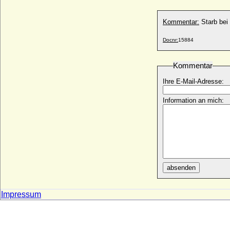
Sophia von Pommern-Wolgast
Kommentar:
Starb bei
* 1458; + 1504
Sophia von Sachsen
Docnr:
15884
* 29.04.1587; + 09.12.1635
Sophia von Sachsen-Lauenburg-
Kommentar
Ratzeburg
* 1429; + 09.09.1473
Ihre E-Mail-Adresse:
Sophia von Sachsen-Lauenburg-
Ratzeburg
Information an mich:
+ 07.10.1571
Sophia von Sachsen-Weissenfels
* 23.06.1654; + 31.03.1724
Sophia von Savoyen
* 1165; + 03.12.1202
Sophia von Schleswig-Holstein-Gottorp
absenden
* 01.06.1569; + 14.11.1634
Sophia von Schleswig-Holstein-
Impressum
Sonderburg
* 30.05.1579; + 03.06.1658
Sophia von Schweden
* 29.10.1547; + 03.03.1611