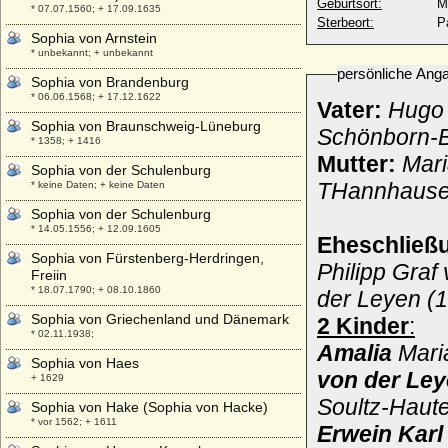
Geburtsort:
M
* 07.07.1560; + 17.09.1635
Sterbeort:
P
Sophia von Arnstein
* unbekannt; + unbekannt
persönliche Ang
Sophia von Brandenburg
* 06.06.1568; + 17.12.1622
Vater:
Hugo 
Sophia von Braunschweig-Lüneburg
Schönborn-B
* 1358; + 1416
Mutter:
Mari
Sophia von der Schulenburg
THannhausen
* keine Daten; + keine Daten
Sophia von der Schulenburg
* 14.05.1556; + 12.09.1605
Eheschließ
Sophia von Fürstenberg-Herdringen,
Philipp Graf
Freiin
* 18.07.1790; + 08.10.1860
der Leyen (
Sophia von Griechenland und Dänemark
2 Kinder
:
* 02.11.1938;
Amalia
Mari
Sophia von Haes
von der Le
+ 1629
Soultz-Haute
Sophia von Hake (Sophia von Hacke)
* vor 1562; + 1611
Erwein Karl