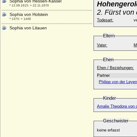
Sophia von Hessen-Kassel
Hohengerol
* 12.09.1615; + 22.11.1670
2. Fürst vo
Sophia von Holstein
* 1375; + 1448
Todesart:
v
Sophia von Litauen
* 1371; + 15.06.1453
Eltern
Sophia von Mecklenburg
Vater:
M
* 18.12.1481; + 12.07.1503
Sophia von Mecklenburg-Güstrow
Ehen
* 21.06.1662; + 07.06.1738
Ehen / Beziehungen:
Sophia von Minsk (Sophia von Kiew,
Sophie von Nowgorod)
Partner
* um 1140; + 06.05.1198
Philipp von der Leye
Sophia von Nostitz-Rothenburg (auch:
Sophia von Nostitz-Rottenburg)
* 15.12.1582; + 23.03.1656
Kinder
Sophia von Pommern-Stargard
Amalie Theodora von 
* 1435; + 24.08.1494
Sophia von Pommern-Wolgast
Geschwister
* 1380; + vor 21.08.1408
keine erfasst
Sophia von Pommern-Wolgast
+ 28.06.1406