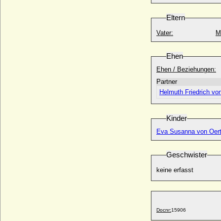
Kiew)
* unbekannt; + vor 1163
Eltern
Swenold von Landsberg
* ?; + 1440
Vater:
M
Swjatoslaw I. Igorewitsch (Swjatoslaw I.
von Kiew)
Ehen
* um 942; + 972
Ehen / Beziehungen:
Sybilla von Brindisi (Sibilla di Conversano)
Partner
* 1080; + 1102
Helmuth Friedrich vo
Sybilla von Kannacher
+ 1627
Sybille de Bourgogne
Kinder
* 1035; + vor 1074
Eva Susanna von Oert
Sylvana Tomaselli
* 28.05.1957;
Geschwister
Sylvester Danckelmann
* 02.06.1601; + 18.12.1679
keine erfasst
Sylvia Katharina Caretto de Millesimo
(Anna Sylvia Katharina Caretto)
* 06.02.1607; + 26.02.1664
Docnr:
15906