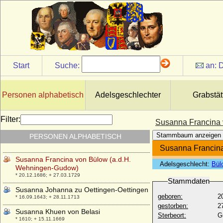
* 955; + 26.11.1014
Suidger von Morsleben und Hornburg
(Papst Clemens II.)
* 1005; + 09.10.1047
Susan Doukht Jaladi
* 14.04.1956;
Start
Suche:
an:
D
Susan Stewart (Lady Susan Stewart)
* 10.04.1767; + 02.04.1841
Susann Genske
Personen alphabetisch
Adelsgeschlechter
Grabstät
* 12.01.1964;
Susanna Christiane Henriette von Born
Filter:
Susanna Francina 
* 19.02.1753; + 03.03.1811
Stammbaum anzeigen
PERSONEN ALPHABETISCH
Susanna Elisabeth Gräfin Kempinsky
* 1643; + 02.12.1717
Susanna Francin
Susanna Francina von Bülow (a.d.H.
Adelsgeschlecht:
Bül
Wehningen-Gudow)
* 20.12.1686; + 27.03.1729
Stammdaten
Susanna Johanna zu Oettingen-Oettingen
geboren:
2
* 16.09.1643; + 28.11.1713
gestorben:
2
Susanna Khuen von Belasi
Sterbeort:
G
* 1610; + 15.11.1669