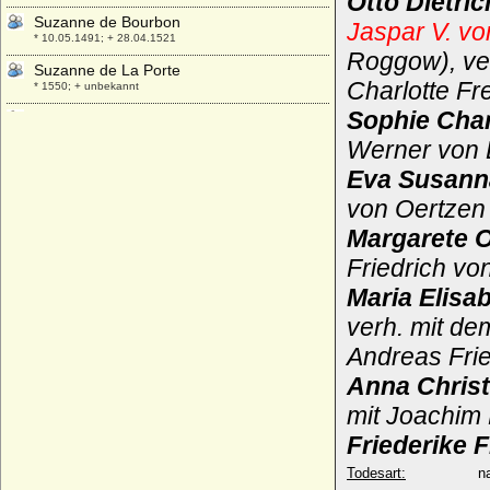
Otto Dietri
Suzanne de Bourbon
Jaspar V. v
* 10.05.1491; + 28.04.1521
Roggow), ver
Suzanne de La Porte
Charlotte Fr
* 1550; + unbekannt
Sophie Char
Suzanne de Robillard
* 1670; + 29.09.1740
Werner von 
Suzanne Henriette von Lothringen-Elboeuf
Eva Susann
* 01.02.1686; + 19.12.1710
von Oertzen 
Suzanne May Williams
* 02.04.1812; + 15.09.1881
Margarete O
Sveva della Gherardesca
Friedrich vo
* 15.07.1930;
Maria Elisa
Swantibor I. von Pommern-Stettin
verh. mit de
(Swantibor III.)
* 1351; + 21.06.1413
Andreas Frie
Swantibor II. von Pommern-Rügen
Anna Chris
* 1408; + 12.05.1432
mit Joachim 
Swatawa von Polen
Friederike 
* vor 1050; + 01.09.1126
Swenislawa von Kiew (Wenzlawa von
Todesart:
na