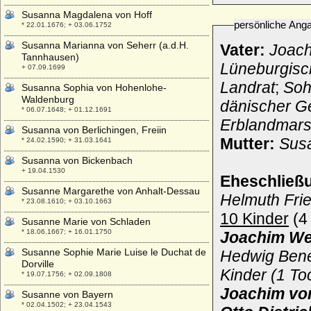
Susanna Magdalena von Hoff
persönliche Ang
* 22.01.1676; + 03.06.1752
Susanna Marianna von Seherr (a.d.H.
Vater:
Joach
Tannhausen)
Lüneburgisc
+ 07.09.1699
Landrat
;
Soh
Susanna Sophia von Hohenlohe-
Waldenburg
dänischer G
* 06.07.1648; + 01.12.1691
Erblandmars
Susanna von Berlichingen, Freiin
Mutter:
Susa
* 24.02.1590; + 31.03.1641
Susanna von Bickenbach
+ 19.04.1530
Eheschließ
Susanne Margarethe von Anhalt-Dessau
Helmuth Fri
* 23.08.1610; + 03.10.1663
10 Kinder
(4 
Susanne Marie von Schladen
* 18.06.1667; + 16.01.1750
Joachim We
Susanne Sophie Marie Luise le Duchat de
Hedwig Bened
Dorville
Kinder (1 To
* 19.07.1756; + 02.09.1808
Joachim vo
Susanne von Bayern
* 02.04.1502; + 23.04.1543