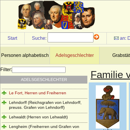
Landgrafen von Leuchtenberg
Landsberg (Landsberg-Velen),
Reichsfreiherren u. preuss. Grafen
Larisch, Larisch von Groß-Nimsdorff und
Larisch von Mönnich (Herren, Freiherren
und Grafen)
Start
Suche:
an:
D
Laskariden
Lattorff (Herren von Lattorff)
Personen alphabetisch
Adelsgeschlechter
Grabstät
L'Estocq (Herren von L'Estocq)
Filter:
Familie 
Ledebur (Ledebur-Wicheln), Herren,
Freiherren und Grafen von Ledebur bzw.
ADELSGESCHLECHTER
Ledebur-Wicheln
Le Fort, Herren und Freiherren
Lehndorff (Reichsgrafen von Lehndorff,
preuss. Grafen von Lehndorff)
Lehwaldt (Herren von Lehwaldt)
Lengheim (Freiherren und Grafen von