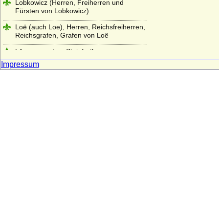
Lobkowicz (Herren, Freiherren und
Fürsten von Lobkowicz)
Loë (auch Loe), Herren, Reichsfreiherren,
Reichsgrafen, Grafen von Loë
Löw von und zu Steinfurth
Impressum
Loss (Herren und Grafen von Loss)
Lubomirski (Fürsten Lubomirski)
Luckner (Herren, Freiherren und Grafen)
Ludowinger
Lüderitz (Herren von Lüderitz)
Lütke, von der
Luitpoldinger
Lynar (Grafen und Fürsten zu Lynar)
Makedonische Dynastie
Maltzan (Moltzan, Moltzahn, Maltzahn),