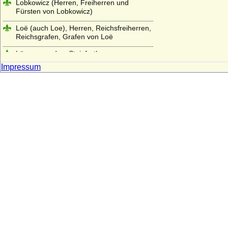
Lobkowicz (Herren, Freiherren und
Fürsten von Lobkowicz)
Loë (auch Loe), Herren, Reichsfreiherren,
Reichsgrafen, Grafen von Loë
Löw von und zu Steinfurth
Impressum
Loss (Herren und Grafen von Loss)
Lubomirski (Fürsten Lubomirski)
Luckner (Herren, Freiherren und Grafen)
Ludowinger
Lüderitz (Herren von Lüderitz)
Lütke, von der
Luitpoldinger
Lynar (Grafen und Fürsten zu Lynar)
Makedonische Dynastie
Maltzan (Moltzan, Moltzahn, Maltzahn),