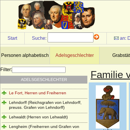
Landgrafen von Leuchtenberg
Landsberg (Landsberg-Velen),
Reichsfreiherren u. preuss. Grafen
Larisch, Larisch von Groß-Nimsdorff und
Larisch von Mönnich (Herren, Freiherren
und Grafen)
Start
Suche:
an:
D
Laskariden
Lattorff (Herren von Lattorff)
Personen alphabetisch
Adelsgeschlechter
Grabstät
L'Estocq (Herren von L'Estocq)
Filter:
Familie 
Ledebur (Ledebur-Wicheln), Herren,
Freiherren und Grafen von Ledebur bzw.
ADELSGESCHLECHTER
Ledebur-Wicheln
Le Fort, Herren und Freiherren
Lehndorff (Reichsgrafen von Lehndorff,
preuss. Grafen von Lehndorff)
Lehwaldt (Herren von Lehwaldt)
Lengheim (Freiherren und Grafen von