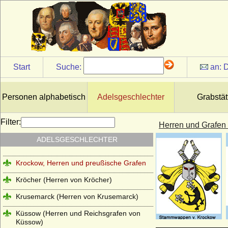
Komnenen
Konradiner
Köller (Adelsfamilie von Köller)
Königsegg (Freiherren und Grafen von
Königsegg)
Start
Suche:
an:
D
Königsmarck
Koppelow (Herren von Koppelow)
Personen alphabetisch
Adelsgeschlechter
Grabstät
Korff (von Korff gen. Schmising, von Korff
gen. Schmising-Kerssenbrock)
Filter:
Herren und Grafen
Kottwitz (Herren und Freiherren von
ADELSGESCHLECHTER
Kottwitz)
Krockow, Herren und preußische Grafen
Kröcher (Herren von Kröcher)
Krusemarck (Herren von Krusemarck)
Küssow (Herren und Reichsgrafen von
Küssow)