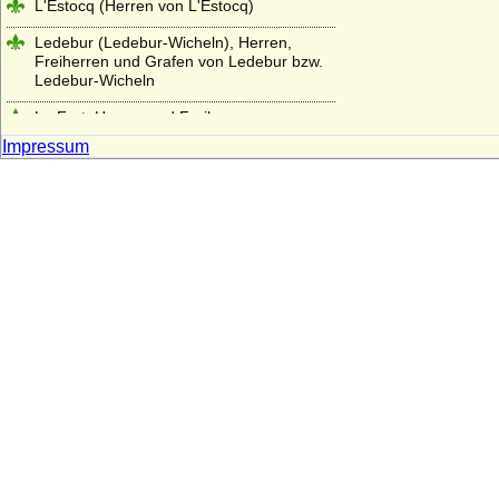
L'Estocq (Herren von L'Estocq)
Ledebur (Ledebur-Wicheln), Herren,
Freiherren und Grafen von Ledebur bzw.
Ledebur-Wicheln
Le Fort, Herren und Freiherren
Impressum
Lehndorff (Reichsgrafen von Lehndorff,
preuss. Grafen von Lehndorff)
Lehwaldt (Herren von Lehwaldt)
Lengheim (Freiherren und Grafen von
Lengheim)
Lepel (Freiherren und Grafen von Lepel)
Leslie (Adelsfamilie Leslie, Clan Leslie,
Grafen von Leslie)
Lestwitz (Herren und Freiherren von
Lestwitz)
Lettow-Vorbeck
Levetzow (Herren, Freiherren und Grafen