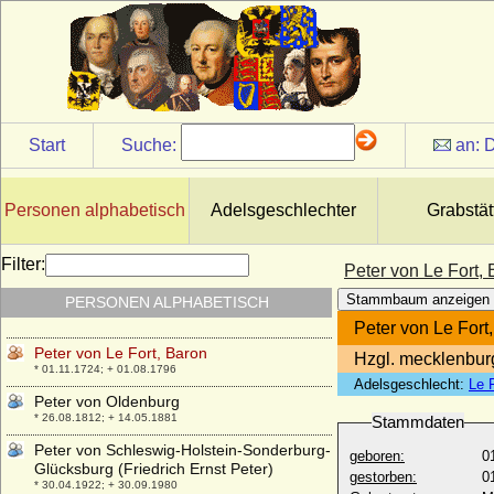
Peter von der Marwitz (Peter d. Ä. von der
Marwitz)
* um 1508; + 28.03.1557
Peter von Dohna
* 1482/1483; + 18.01.1553
Peter von Grumbkow
* 1438; + 1491
Start
Suche:
an:
D
Peter von Itzenplitz (Peter Alexander von
Itzenplitz), Graf
* 24.08.1769; + 18.09.1834
Personen alphabetisch
Adelsgeschlechter
Grabstät
Peter von Jugoslawien
* 05.02.1980;
Filter:
Peter von Le Fort,
Peter von Le Fort (Pierre de Le Fort),
Stammbaum anzeigen
PERSONEN ALPHABETISCH
Freiherr
* 24.03.1676; + 18.05.1754
Peter von Le Fort
Peter von Le Fort, Baron
Hzgl. mecklenburg
* 01.11.1724; + 01.08.1796
Adelsgeschlecht:
Le 
Peter von Oldenburg
* 26.08.1812; + 14.05.1881
Stammdaten
Peter von Schleswig-Holstein-Sonderburg-
geboren:
0
Glücksburg (Friedrich Ernst Peter)
gestorben:
0
* 30.04.1922; + 30.09.1980