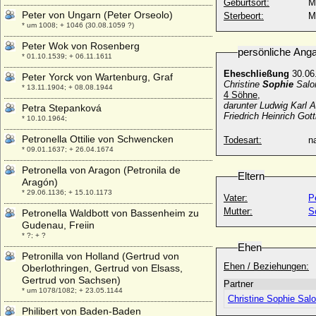
Geburtsort:
M
Peter von Ungarn (Peter Orseolo)
Sterbeort:
M
* um 1008; + 1046 (30.08.1059 ?)
Peter Wok von Rosenberg
persönliche Ang
* 01.10.1539; + 06.11.1611
Eheschließung
30.06
Peter Yorck von Wartenburg, Graf
Christine
Sophie
Salo
* 13.11.1904; + 08.08.1944
4 Söhne,
darunter Ludwig Karl A
Petra Stepanková
Friedrich Heinrich Got
* 10.10.1964;
Petronella Ottilie von Schwencken
Todesart:
na
* 09.01.1637; + 26.04.1674
Petronella von Aragon (Petronila de
Eltern
Aragón)
* 29.06.1136; + 15.10.1173
Vater:
P
Mutter:
S
Petronella Waldbott von Bassenheim zu
Gudenau, Freiin
* ?; + ?
Ehen
Petronilla von Holland (Gertrud von
Ehen / Beziehungen:
Oberlothringen, Gertrud von Elsass,
Gertrud von Sachsen)
Partner
* um 1078/1082; + 23.05.1144
Christine Sophie Sa
Philibert von Baden-Baden