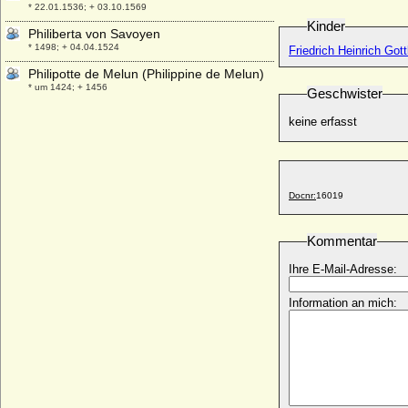
* 22.01.1536; + 03.10.1569
Kinder
Philiberta von Savoyen
* 1498; + 04.04.1524
Friedrich Heinrich Gott
Philipotte de Melun (Philippine de Melun)
* um 1424; + 1456
Geschwister
Philipp (I.) von Württemberg (Philipp I. von
keine erfasst
Württemberg)
* 30.07.1838; + 11.10.1917
Philipp (III.) von Württemberg
* 01.11.1964;
Docnr:
16019
Philipp Adam von Berlichingen, Freiherr
(1)
* 13.12.1665; + 13.02.1732
Kommentar
Philipp Adam von Berlichingen, Freiherr
Ihre E-Mail-Adresse:
(2)
* 26.05.1700; + 21.11.1739
Information an mich:
Philipp Adam von Hardenberg
* 10.09.1695; + 20.05.1760
Philipp Adolf von Ehrenberg, Fürstbischof
* 23.09.1583; + 16.07.1631
Philipp Christoph von Königsmarck