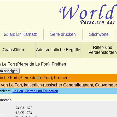
an:
Dr. Karnatz
Seite drucken
Stichworte
Ritter- und
Grabstätten
Adelsrechtliche Begriffe
Verdienstorden
 Le Fort (Pierre de Le Fort), Freiherr
m anzeigen
n Le Fort (Pierre de Le Fort), Freiherr
r von Le Fort, kaiserlich-russischer Generalleutnant, Gouverneu
chlecht:
Le Fort, Herren und Freiherren
mdaten
24.03.1676
:
18.05.1754