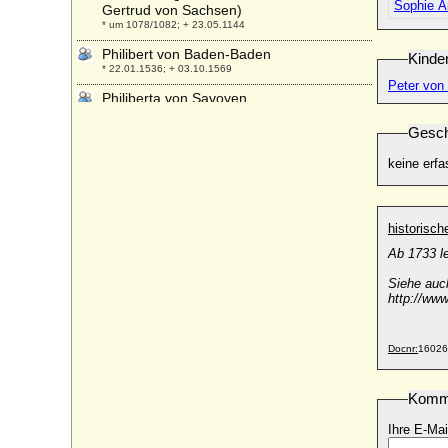
Sophie A
Gertrud von Sachsen)
* um 1078/1082; + 23.05.1144
Philibert von Baden-Baden
Kinde
* 22.01.1536; + 03.10.1569
Peter von 
Philiberta von Savoyen
* 1498; + 04.04.1524
Gesch
Philipotte de Melun (Philippine de Melun)
* um 1424; + 1456
keine erfa
Philipp (I.) von Württemberg (Philipp I. von
Württemberg)
* 30.07.1838; + 11.10.1917
historisc
Philipp (III.) von Württemberg
Ab 1733 l
* 01.11.1964;
Siehe au
Philipp Adam von Berlichingen, Freiherr
http://ww
(1)
* 13.12.1665; + 13.02.1732
Docnr:
16026
Philipp Adam von Berlichingen, Freiherr
(2)
* 26.05.1700; + 21.11.1739
Komm
Philipp Adam von Hardenberg
* 10.09.1695; + 20.05.1760
Ihre E-Mai