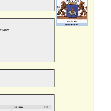
iensten:
Ehe am
Ort