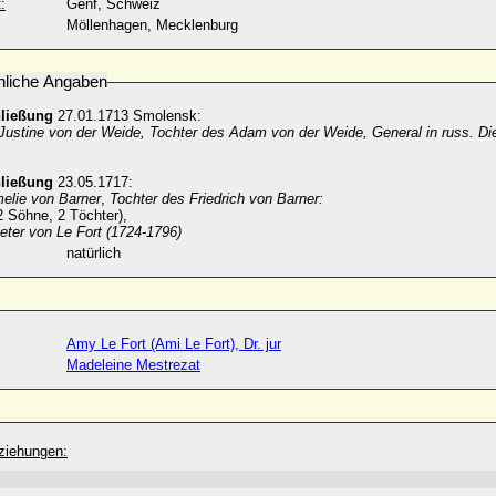
:
Genf, Schweiz
Möllenhagen, Mecklenburg
nliche Angaben
hließung
27.01.1713 Smolensk:
 Justine von der Weide, Tochter des Adam von der Weide, General in russ. D
hließung
23.05.1717:
elie von Barner
,
Tochter des Friedrich von Barner:
2 Söhne, 2 Töchter),
eter von Le Fort (1724-1796)
natürlich
Amy Le Fort (Ami Le Fort), Dr. jur
Madeleine Mestrezat
ziehungen: