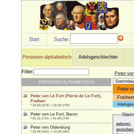
Peter Sedlnitzky von Choltitz, Freiherr
* 1549 ?; + gest. 1619 ?
Peter von der Marwitz (Peter d. Ä. von der
Marwitz)
* um 1508; + 28.03.1557
Peter von Dohna
Start
Suche:
* 1482/1483; + 18.01.1553
Peter von Grumbkow
* 1438; + 1491
Personen alphabetisch
Adelsgeschlechter
Peter von Itzenplitz (Peter Alexander von
Itzenplitz), Graf
Filter:
Peter von
* 24.08.1769; + 18.09.1834
Stammbau
PERSONEN ALPHABETISCH
Peter von Jugoslawien
* 05.02.1980;
Peter vo
Peter von Le Fort (Pierre de Le Fort),
Freiher
Freiherr
Adelsges
* 24.03.1676; + 18.05.1754
Peter von Le Fort, Baron
Stam
* 01.11.1724; + 01.08.1796
geboren:
Peter von Oldenburg
gestorben
* 26.08.1812; + 14.05.1881