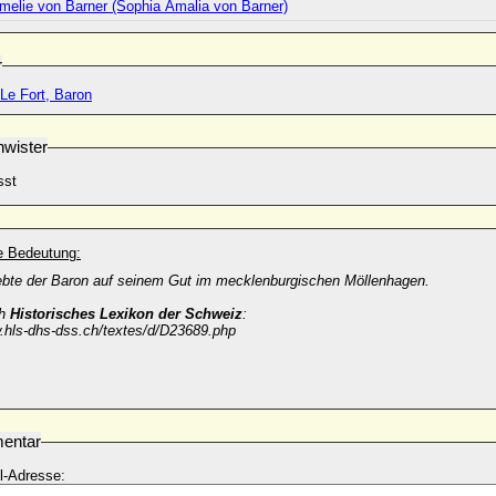
melie von Barner (Sophia Amalia von Barner)
r
Le Fort, Baron
wister
sst
he Bedeutung:
ebte der Baron auf seinem Gut im mecklenburgischen Möllenhagen.
ch
Historisches Lexikon der Schweiz
:
w.hls-dhs-dss.ch/textes/d/D23689.php
entar
l-Adresse: