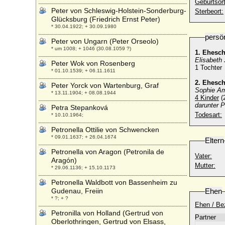
Geburtsort
Peter von Schleswig-Holstein-Sonderburg-
Sterbeort:
Glücksburg (Friedrich Ernst Peter)
* 30.04.1922; + 30.09.1980
persö
Peter von Ungarn (Peter Orseolo)
* um 1008; + 1046 (30.08.1059 ?)
1. Ehesc
Elisabeth
Peter Wok von Rosenberg
1 Tochter
* 01.10.1539; + 06.11.1611
2. Ehesc
Peter Yorck von Wartenburg, Graf
Sophie Am
* 13.11.1904; + 08.08.1944
4 Kinder
(
darunter
P
Petra Stepanková
Todesart:
* 10.10.1964;
Petronella Ottilie von Schwencken
* 09.01.1637; + 26.04.1674
Eltern
Petronella von Aragon (Petronila de
Vater:
Aragón)
Mutter:
* 29.06.1136; + 15.10.1173
Petronella Waldbott von Bassenheim zu
Gudenau, Freiin
Ehen
* ?; + ?
Ehen / Be
Petronilla von Holland (Gertrud von
Partner
Oberlothringen, Gertrud von Elsass,