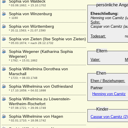
Sophia von Waldeck
persönliche Ang
* 03.08.1662; + 15.10.1702
Sophia von Winzenburg
Eheschließung:
Henning von Carnitz (u
+ 1160
Sohn:
Sophia von Württemberg
Caspar von Carnitz (au
* 20.11.1563; + 21.07.1590
Todesart:
na
Sophia von Zieten (Ilse Sophie von Zieten)
* 05.03.1674; + nach 28.12.1732
Eltern
Sophia Wegener (Katharina Sophia
Wegener)
Vater:
M
* 1782; + 15.01.1862
Sophia Wilhelmina Dorothea von
Ehen
Marschall
* 1723; + 08.03.1748
Ehen / Beziehungen:
Sophia Wilhelmina von Ostfriesland
Partner
* 17.10.1659; + 04.02.1698
Henning von Carnitz
Sophia Wilhelmina zu Löwenstein-
Wertheim-Rochefort
* 07.08.1721; + 29.09.1749
Kinder
Sophia Wilhelmine von Hagen
Caspar von Carnitz (2)
* 02.01.1710; + 18.08.1742