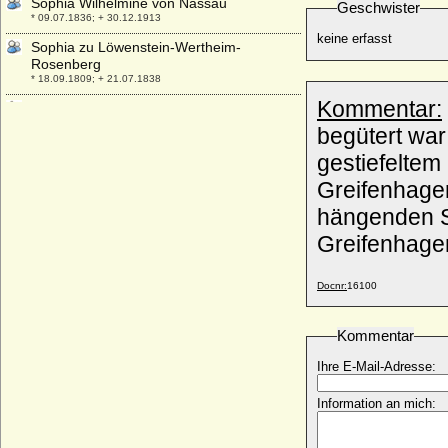
Sophia Wilhelmine von Nassau
Geschwister
* 09.07.1836; + 30.12.1913
keine erfasst
Sophia zu Löwenstein-Wertheim-
Rosenberg
* 18.09.1809; + 21.07.1838
Kommentar:
Sophia zu Solms-Laubach (Sophie von
Solms-Laubach)
begütert wa
* 15.05.1594; + 16.05.1651
gestiefeltem
Sophia zur Lippe
Greifenhage
* 16.08.1599; + 19.03.1654
hängenden S
Sophie Adelheid von Schade
* 1592; + 16.12.1660
Greifenhage
Sophie Adelheidis in Bayern
* 22.02.1875; + 04.09.1957
Docnr:
16100
Sophie Agnes von Lepel
* 1658; + 1684
Kommentar
Sophie Agnes von Luckner (Sophia
Agnesa von Luckner), Gräfin
Ihre E-Mail-Adresse:
* 11.10.1759; + 19.03.1847
Information an mich:
Sophie Agnes von Mansfeld-Vorderort
* 04.11.1619; + 20.01.1677